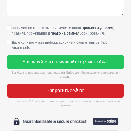
Нажимая на кнопку, вы принимаете наши
правила и условия
,
правила проживания и
право на отмену
бронирования.
Да, я хочу получать информационный бюллетень от T&K
Apartments.
Бронируйте и оплачивайте прямо сейчас
Вы будете перенаправлены на сайт Stripe для безопасного оформления
оплаты.
Запросить сейчас
Есть вопросы? Отправьте нам запрос — мы свяжемся с вами в ближайшее
время.