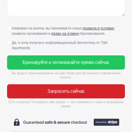
Нажимая на кнопку, вы принимаете наши
правила и условия
,
правила проживания и
право на отмену
бронирования.
Да, я хочу получать информационный бюллетень от T&K
Apartments.
Бронируйте и оплачивайте прямо сейчас
Вы будете перенаправлены на сайт Stripe для безопасного оформления
оплаты.
Запросить сейчас
Есть вопросы? Отправьте нам запрос — мы свяжемся с вами в ближайшее
время.