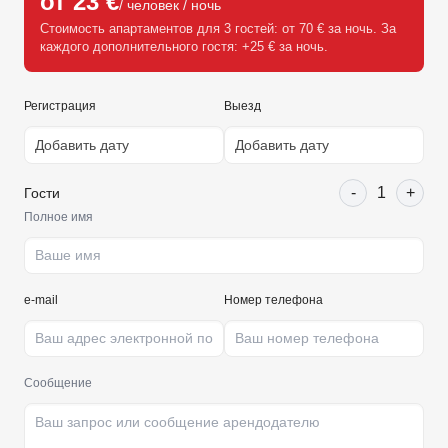
от 23 €
/ человек / ночь
Стоимость апартаментов для 3 гостей: от 70 € за ночь. За
каждого дополнительного гостя: +25 € за ночь.
Регистрация
Выезд
-
1
+
Гости
Полное имя
e-mail
Номер телефона
Сообщение