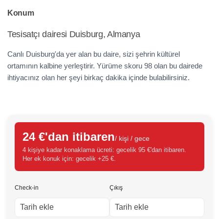
Konum
Tesisatçı dairesi Duisburg, Almanya
Canlı Duisburg'da yer alan bu daire, sizi şehrin kültürel
ortamının kalbine yerleştirir. Yürüme skoru 98 olan bu dairede
ihtiyacınız olan her şeyi birkaç dakika içinde bulabilirsiniz.
24 €'dan itibaren
/ kişi / gece
4 kişiye kadar konaklama ücreti: gecelik 95 €'dan itibaren.
Her ek konuk için: gecelik +25 €.
Check-in
Çıkış