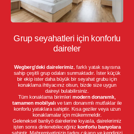
Grup seyahatleri için konforlu
daireler
Wegberg'deki dairelerimiz
, farklı yatak sayısına
sahip çeşitli grup odaları sunmaktadır. İster küçük
bir ekip ister daha büyük bir seyahat grubu için
konaklama ihtiyacınız olsun, bizde size uygun
daireyi bulabilirsiniz.
Tüm konaklama birimleri
modern donanımlı,
tamamen mobilyalı
ve tam donanımlı mutfaklar ile
konforlu yataklara sahiptir. Kısa geziler veya uzun
konaklamalar için mükemmeldir.
Geleneksel banliyö dairelerine kıyasla, dairelerimiz
işten sonra dinlenebileceğiniz
konforlu banyolara
sahiptir. Mahremiyetinizin tadını çıkarın ve kendinizi