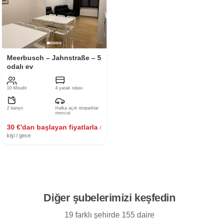
Meerbusch – Jahnstraße – 5
odalı ev
10 Misafir
4 yatak odası
2 banyo
Halka açık otoparklar
mevcut
30 €'dan başlayan fiyatlarla
/
kişi / gece
Diğer şubelerimizi keşfedin
19 farklı şehirde 155 daire