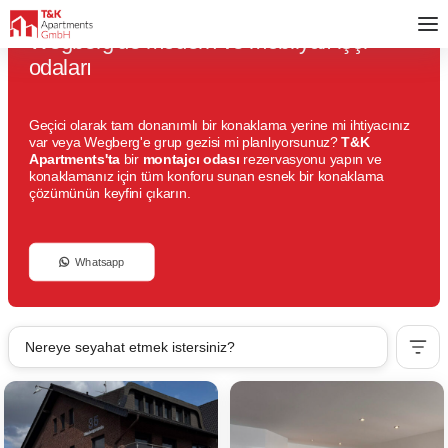
Wegberg'de modern ve mobilyalı işçi
odaları
Geçici olarak tam donanımlı bir konaklama yerine mi ihtiyacınız
var veya Wegberg'e grup gezisi mi planlıyorsunuz?
T&K
Apartments'ta
bir
montajcı odası
rezervasyonu yapın ve
konaklamanız için tüm konforu sunan esnek bir konaklama
çözümünün keyfini çıkarın.
Whatsapp
Nereye seyahat etmek istersiniz?