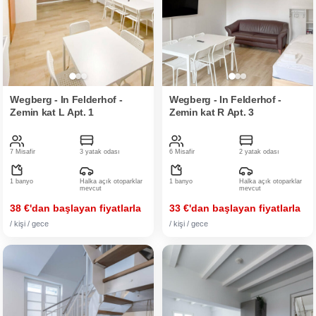
Wegberg - In Felderhof -
Wegberg - In Felderhof -
Zemin kat L Apt. 1
Zemin kat R Apt. 3
7 Misafir
3 yatak odası
6 Misafir
2 yatak odası
1 banyo
Halka açık otoparklar
1 banyo
Halka açık otoparklar
mevcut
mevcut
38 €'dan başlayan fiyatlarla
33 €'dan başlayan fiyatlarla
/ kişi / gece
/ kişi / gece