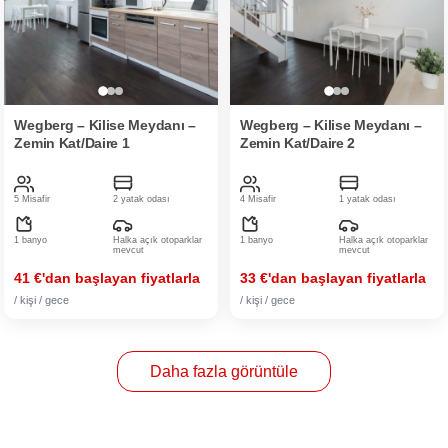
Wegberg – Kilise Meydanı –
Wegberg – Kilise Meydanı –
Zemin Kat/Daire 1
Zemin Kat/Daire 2
5 Misafir
2 yatak odası
4 Misafir
1 yatak odası
1 banyo
Halka açık otoparklar
1 banyo
Halka açık otoparklar
mevcut
mevcut
41 €'dan başlayan fiyatlarla
33 €'dan başlayan fiyatlarla
/ kişi / gece
/ kişi / gece
Daha fazla görüntüle