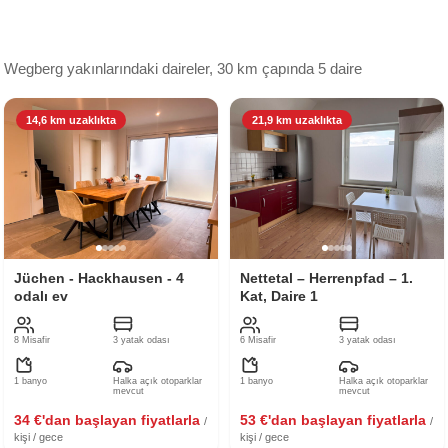
Wegberg yakınlarındaki daireler, 30 km çapında 5 daire
14,6 km uzaklıkta
21,9 km uzaklıkta
Jüchen - Hackhausen - 4
Nettetal – Herrenpfad – 1.
odalı ev
Kat, Daire 1
8 Misafir
3 yatak odası
6 Misafir
3 yatak odası
1 banyo
Halka açık otoparklar
1 banyo
Halka açık otoparklar
mevcut
mevcut
34 €'dan başlayan fiyatlarla
53 €'dan başlayan fiyatlarla
/
/
kişi / gece
kişi / gece