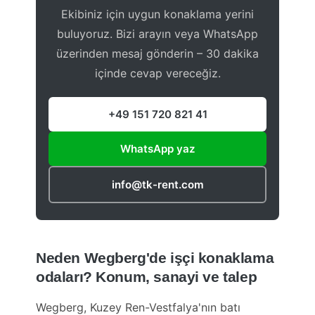
Ekibiniz için uygun konaklama yerini
buluyoruz. Bizi arayın veya WhatsApp
üzerinden mesaj gönderin – 30 dakika
içinde cevap vereceğiz.
+49 151 720 821 41
WhatsApp yaz
info@tk-rent.com
Neden Wegberg'de işçi konaklama
odaları? Konum, sanayi ve talep
Wegberg, Kuzey Ren-Vestfalya'nın batı