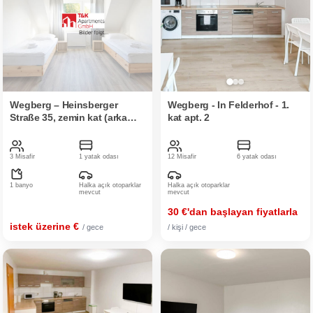
Wegberg – Heinsberger
Wegberg - In Felderhof - 1.
Straße 35, zemin kat (arka
kat apt. 2
taraf), daire 5
3 Misafir
1 yatak odası
12 Misafir
6 yatak odası
1 banyo
Halka açık otoparklar
Halka açık otoparklar
mevcut
mevcut
30 €'dan başlayan fiyatlarla
istek üzerine €
/ gece
/ kişi / gece