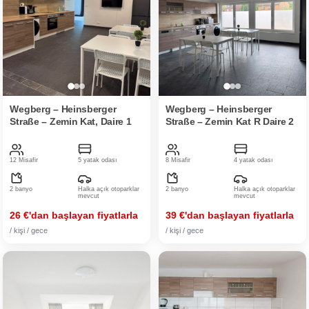
Wegberg – Heinsberger
Wegberg – Heinsberger
Straße – Zemin Kat, Daire 1
Straße – Zemin Kat R Daire 2
12 Misafir
5 yatak odası
8 Misafir
4 yatak odası
2 banyo
Halka açık otoparklar
2 banyo
Halka açık otoparklar
mevcut
mevcut
26 €'dan başlayan fiyatlarla
39 €'dan başlayan fiyatlarla
/ kişi / gece
/ kişi / gece