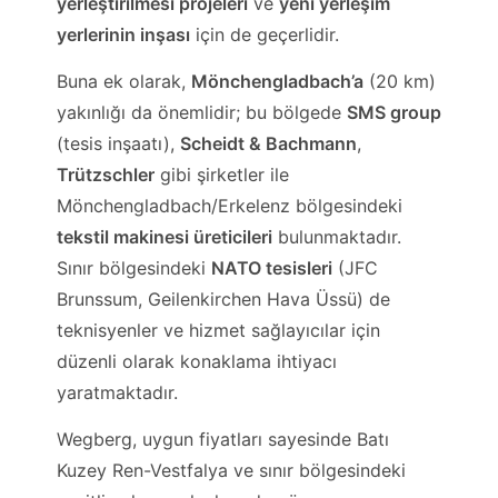
yerleştirilmesi projeleri
ve
yeni yerleşim
yerlerinin inşası
için de geçerlidir.
Buna ek olarak,
Mönchengladbach’a
(20 km)
yakınlığı da önemlidir; bu bölgede
SMS group
(tesis inşaatı),
Scheidt & Bachmann
,
Trützschler
gibi şirketler ile
Mönchengladbach/Erkelenz bölgesindeki
tekstil makinesi üreticileri
bulunmaktadır.
Sınır bölgesindeki
NATO tesisleri
(JFC
Brunssum, Geilenkirchen Hava Üssü) de
teknisyenler ve hizmet sağlayıcılar için
düzenli olarak konaklama ihtiyacı
yaratmaktadır.
Wegberg, uygun fiyatları sayesinde Batı
Kuzey Ren-Vestfalya ve sınır bölgesindeki