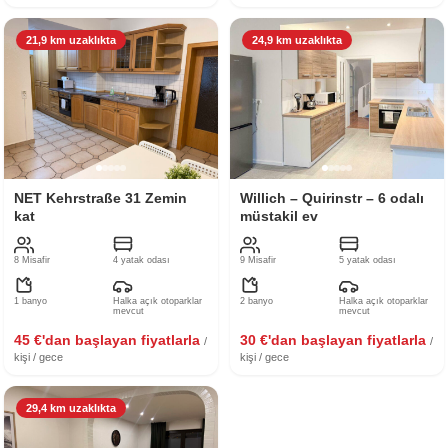
21,9 km uzaklıkta
24,9 km uzaklıkta
NET Kehrstraße 31 Zemin
Willich – Quirinstr – 6 odalı
kat
müstakil ev
8 Misafir
4 yatak odası
9 Misafir
5 yatak odası
1 banyo
Halka açık otoparklar
2 banyo
Halka açık otoparklar
mevcut
mevcut
45 €'dan başlayan fiyatlarla
30 €'dan başlayan fiyatlarla
/
/
kişi / gece
kişi / gece
29,4 km uzaklıkta