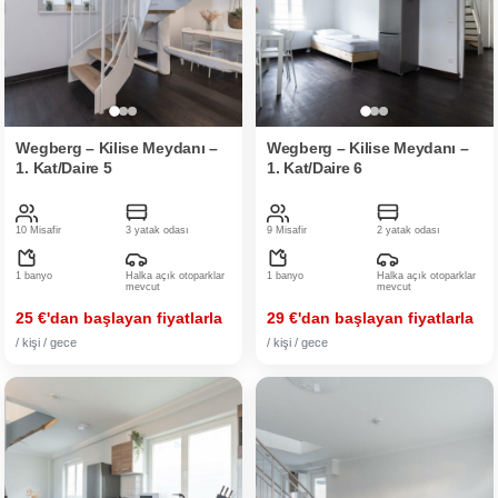
Wegberg – Kilise Meydanı –
Wegberg – Kilise Meydanı –
1. Kat/Daire 5
1. Kat/Daire 6
10 Misafir
3 yatak odası
9 Misafir
2 yatak odası
1 banyo
Halka açık otoparklar
1 banyo
Halka açık otoparklar
mevcut
mevcut
25 €'dan başlayan fiyatlarla
29 €'dan başlayan fiyatlarla
/ kişi / gece
/ kişi / gece