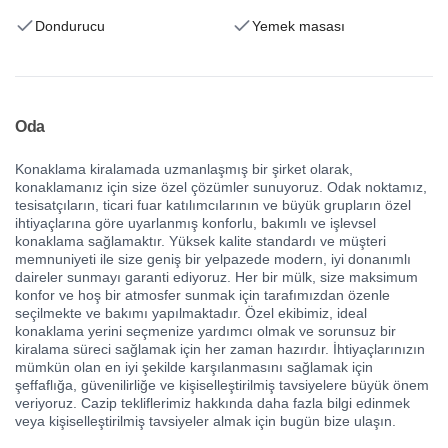
Dondurucu
Yemek masası
Oda
Konaklama kiralamada uzmanlaşmış bir şirket olarak,
konaklamanız için size özel çözümler sunuyoruz. Odak noktamız,
tesisatçıların, ticari fuar katılımcılarının ve büyük grupların özel
ihtiyaçlarına göre uyarlanmış konforlu, bakımlı ve işlevsel
konaklama sağlamaktır. Yüksek kalite standardı ve müşteri
memnuniyeti ile size geniş bir yelpazede modern, iyi donanımlı
daireler sunmayı garanti ediyoruz. Her bir mülk, size maksimum
konfor ve hoş bir atmosfer sunmak için tarafımızdan özenle
seçilmekte ve bakımı yapılmaktadır. Özel ekibimiz, ideal
konaklama yerini seçmenize yardımcı olmak ve sorunsuz bir
kiralama süreci sağlamak için her zaman hazırdır. İhtiyaçlarınızın
mümkün olan en iyi şekilde karşılanmasını sağlamak için
şeffaflığa, güvenilirliğe ve kişiselleştirilmiş tavsiyelere büyük önem
veriyoruz. Cazip tekliflerimiz hakkında daha fazla bilgi edinmek
veya kişiselleştirilmiş tavsiyeler almak için bugün bize ulaşın.