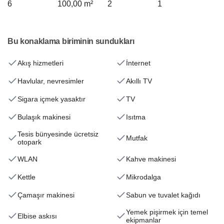
6
100,00 m²
2
1
Bu konaklama biriminin sundukları
Akış hizmetleri
İnternet
Havlular, nevresimler
Akıllı TV
Sigara içmek yasaktır
TV
Bulaşık makinesi
Isıtma
Tesis bünyesinde ücretsiz
Mutfak
otopark
WLAN
Kahve makinesi
Kettle
Mikrodalga
Çamaşır makinesi
Sabun ve tuvalet kağıdı
Yemek pişirmek için temel
Elbise askısı
ekipmanlar