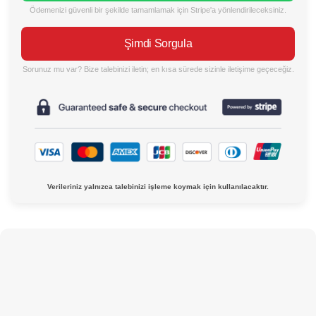
Ödemenizi güvenli bir şekilde tamamlamak için Stripe'a yönlendirileceksiniz.
Şimdi Sorgula
Sorunuz mu var? Bize talebinizi iletin; en kısa sürede sizinle iletişime geçeceğiz.
Verileriniz yalnızca talebinizi işleme koymak için kullanılacaktır.