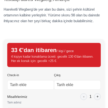
Hareketli Wegberg'de yer alan bu daire, sizi şehrin kültürel
ortamının kalbine yerleştirir. Yürüme skoru 98 olan bu dairede
ihtiyacınız olan her şeyi birkaç dakika içinde bulabilirsiniz.
33 €'dan itibaren
/ kişi / gece
4 kişiye kadar konaklama ücreti: gecelik 130 €'dan itibaren.
Her ek konuk için: gecelik +25 €.
Check-in
Çıkış
-
1
+
Misafirlerimiz
Tam adınız