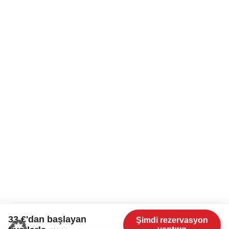
33 €'dan başlayan
Şimdi rezervasyon