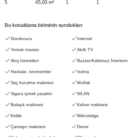
5
45,00 m²
1
1
Bu konaklama biriminin sundukları
Dondurucu
İnternet
Yemek masası
Akıllı TV
Akış hizmetleri
Buzzer/Kablosuz İnterkom
Havlular, nevresimler
Isıtma
Saç kurutma makinesi
Mutfak
Sigara içmek yasaktır
WLAN
Bulaşık makinesi
Kahve makinesi
Kettle
Mikrodalga
Çamaşır makinesi
Demir