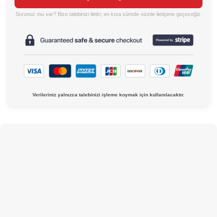
Sorunuz mu var? Bize talebinizi iletin; en kısa sürede sizinle iletişime geçeceğiz.
Verileriniz yalnızca talebinizi işleme koymak için kullanılacaktır.