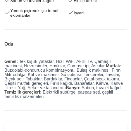
Sabun ve tuvalet kağıdı
Elbise askısı
Yemek pişirmek için temel
İşyeri
ekipmanlar
Oda
Genel:
Tek kişilik yataklar, Hızlı WiFi, Akıllı TV, Çamaşır
makinesi, Nevresimler, Havlular, Çamaşır ipi, Askılar
Mutfak:
Buzdolabı-dondurucu kombinasyonu, Bulaşık makinesi, Fırın,
Mikrodalga, Kahve makinesi, Su ısıtıcısı, Tencereler, Tavalar,
Bıçak seti, Tabaklar, Bardaklar, Fincanlar, Çatal-bıçak takımı,
Çeşitli mutfak gereçleri, Fırın kağıdı, Baharatlar, Kahve, Kahve
filtresi, Yağ, Şeker ve tatlandırıcı
Banyo:
Sabun, tuvalet kağıdı
Temizlik gereçleri:
Elektrikli süpürge, paspas seti, çeşitli
temizlik malzemeleri