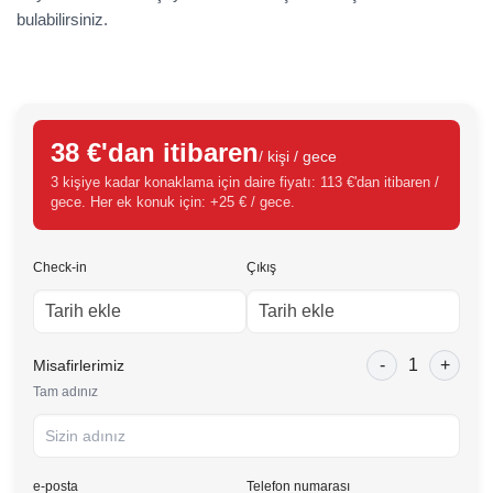
bulabilirsiniz.
38 €'dan itibaren
/ kişi / gece
3 kişiye kadar konaklama için daire fiyatı: 113 €'dan itibaren /
gece. Her ek konuk için: +25 € / gece.
Check-in
Çıkış
-
1
+
Misafirlerimiz
Tam adınız
e-posta
Telefon numarası