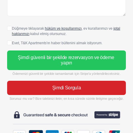
Düğmeye tıklayarak
hüküm ve koşullarımızı
, ev kurallarımızı ve
iptal
haklarımızı
kabul etmiş olursunuz.
Evet, T&K Apartments'ın haber bültenini almak istiyorum.
Şimdi güvenli bir şekilde rezervasyon ve ödeme 
yapın
Ödemenizi güvenli bir şekilde tamamlamak için Stripe'a yönlendirileceksiniz.
Şimdi Sorgula
Sorunuz mu var? Bize talebinizi iletin; en kısa sürede sizinle iletişime geçeceğiz.