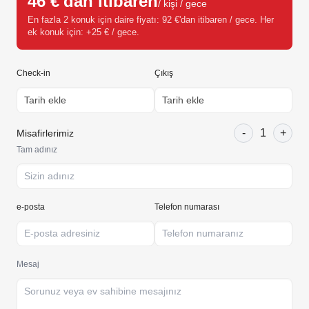
46 €'dan itibaren
/ kişi / gece
En fazla 2 konuk için daire fiyatı: 92 €'dan itibaren / gece. Her
ek konuk için: +25 € / gece.
Check-in
Çıkış
-
1
+
Misafirlerimiz
Tam adınız
e-posta
Telefon numarası
Mesaj