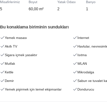
Misafirlerimiz
Boyut
Yatak Odası
Banyo
5
60,00 m²
2
1
Bu konaklama biriminin sundukları
Yemek masası
İnternet
Akıllı TV
Havlular, nevresiml
Sigara içmek yasaktır
Isıtma
Mutfak
WLAN
Kettle
Mikrodalga
Demir
Sabun ve tuvalet ka
Yemek pişirmek için temel ekipmanlar
Dondurucu