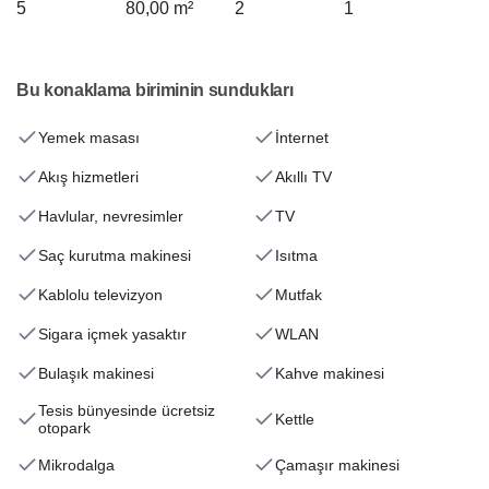
5
80,00 m²
2
1
Bu konaklama biriminin sundukları
Yemek masası
İnternet
Akış hizmetleri
Akıllı TV
Havlular, nevresimler
TV
Saç kurutma makinesi
Isıtma
Kablolu televizyon
Mutfak
Sigara içmek yasaktır
WLAN
Bulaşık makinesi
Kahve makinesi
Tesis bünyesinde ücretsiz
Kettle
otopark
Mikrodalga
Çamaşır makinesi