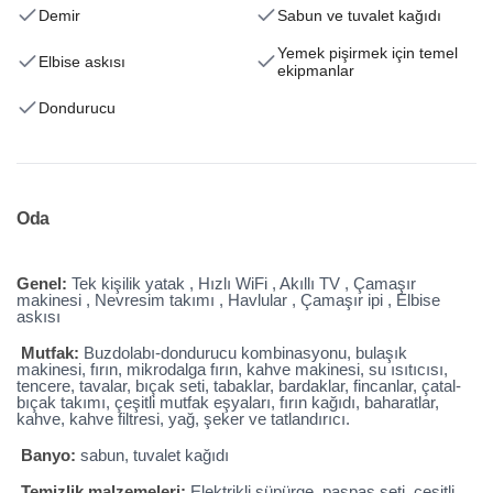
Demir
Sabun ve tuvalet kağıdı
Yemek pişirmek için temel
Elbise askısı
ekipmanlar
Dondurucu
Oda
Genel:
Tek kişilik yatak , Hızlı WiFi , Akıllı TV , Çamaşır
makinesi , Nevresim takımı , Havlular , Çamaşır ipi , Elbise
askısı
Mutfak:
Buzdolabı-dondurucu kombinasyonu, bulaşık
makinesi, fırın, mikrodalga fırın, kahve makinesi, su ısıtıcısı,
tencere, tavalar, bıçak seti, tabaklar, bardaklar, fincanlar, çatal-
bıçak takımı, çeşitli mutfak eşyaları, fırın kağıdı, baharatlar,
kahve, kahve filtresi, yağ, şeker ve tatlandırıcı.
Banyo:
sabun, tuvalet kağıdı
Temizlik malzemeleri:
Elektrikli süpürge, paspas seti, çeşitli