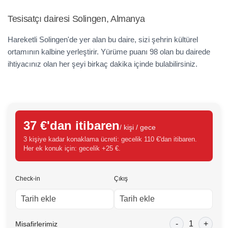
Tesisatçı dairesi Solingen, Almanya
Hareketli Solingen'de yer alan bu daire, sizi şehrin kültürel
ortamının kalbine yerleştirir. Yürüme puanı 98 olan bu dairede
ihtiyacınız olan her şeyi birkaç dakika içinde bulabilirsiniz.
37 €'dan itibaren
/ kişi / gece
3 kişiye kadar konaklama ücreti: gecelik 110 €'dan itibaren.
Her ek konuk için: gecelik +25 €.
Check-in
Çıkış
-
1
+
Misafirlerimiz