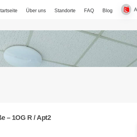
tartseite
Über uns
Standorte
FAQ
Blog
e – 1OG R / Apt2