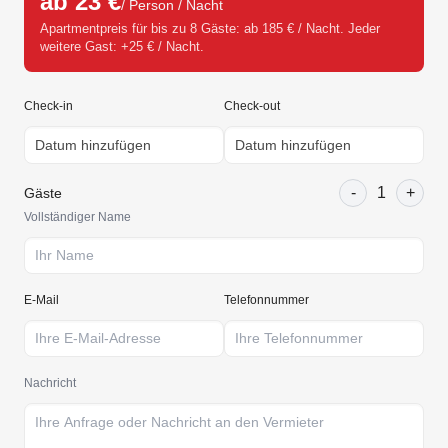
ab 23 €
/ Person / Nacht
Apartmentpreis für bis zu 8 Gäste: ab 185 € / Nacht. Jeder
weitere Gast: +25 € / Nacht.
Check-in
Check-out
-
1
+
Gäste
Vollständiger Name
E-Mail
Telefonnummer
Nachricht