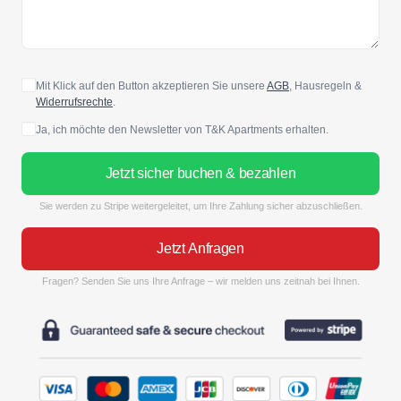
Mit Klick auf den Button akzeptieren Sie unsere
AGB
, Hausregeln &
Widerrufsrechte
.
Ja, ich möchte den Newsletter von T&K Apartments erhalten.
Jetzt sicher buchen & bezahlen
Sie werden zu Stripe weitergeleitet, um Ihre Zahlung sicher abzuschließen.
Jetzt Anfragen
Fragen? Senden Sie uns Ihre Anfrage – wir melden uns zeitnah bei Ihnen.