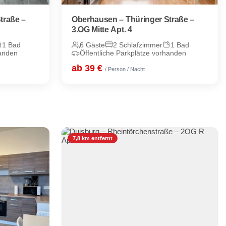
traße –
Oberhausen – Thüringer Straße –
3.OG Mitte Apt. 4
1 Bad
6 Gäste
2 Schlafzimmer
1 Bad
handen
Öffentliche Parkplätze vorhanden
ab 39 €
/ Person / Nacht
7,8 km entfernt