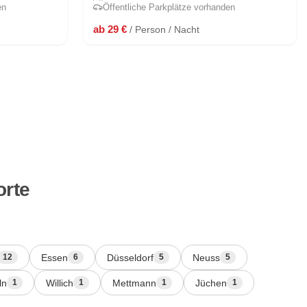
en
Öffentliche Parkplätze vorhanden
ab 29 €
/ Person / Nacht
orte
Essen
Düsseldorf
Neuss
12
6
5
5
ln
Willich
Mettmann
Jüchen
1
1
1
1