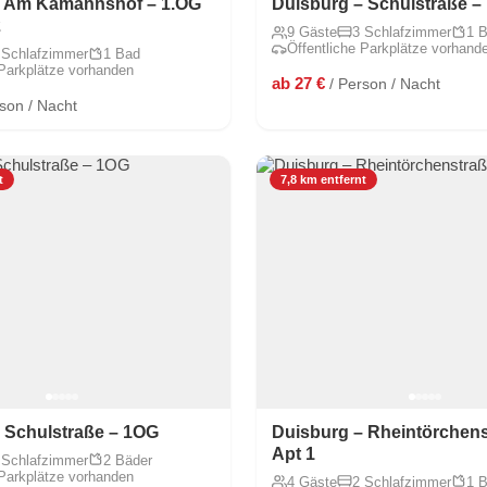
– Am Kamannshof – 1.OG
Duisburg – Schulstraße –
2
9 Gäste
3 Schlafzimmer
1 
Öffentliche Parkplätze vorhand
 Schlafzimmer
1 Bad
 Parkplätze vorhanden
ab 27 €
/ Person / Nacht
rson / Nacht
t
7,8 km entfernt
 Schulstraße – 1OG
Duisburg – Rheintörchens
Apt 1
 Schlafzimmer
2 Bäder
 Parkplätze vorhanden
4 Gäste
2 Schlafzimmer
1 