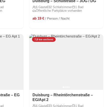
 EG
Duisburg – Schulstraße – 3OG / DG
Bad
6 Gäste
2 Schlafzimmer
1 Bad
en
Öffentliche Parkplätze vorhanden
ab 19 €
/ Person / Nacht
7,8 km entfernt
traße – EG
Duisburg – Rheintörchenstraße –
EG/Apt 2
Bad
6 Gäste
3 Schlafzimmer
1 Bad