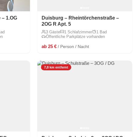
 – 1.OG
Duisburg – Rheintörchenstraße –
2OG R Apt. 5
Bad
3 Gäste
1 Schlafzimmer
1 Bad
en
Öffentliche Parkplätze vorhanden
ab 25 €
/ Person / Nacht
7,8 km entfernt