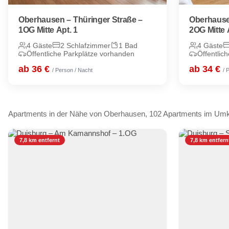
Oberhausen – Thüringer Straße –
Oberhause
1OG Mitte Apt. 1
2OG Mitte 
4 Gäste
2 Schlafzimmer
1 Bad
4 Gäste
Öffentliche Parkplätze vorhanden
Öffentlic
ab 36 €
ab 34 €
/ Person / Nacht
/ 
Apartments in der Nähe von Oberhausen, 102 Apartments im Umk
7,8 km entfernt
7,8 km entfern