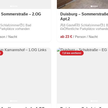
– Sommerstraße – 2.OG
Duisburg – Sommerstraße
Apt.2
 Schlafzimmer
1 Bad
8 Gäste
3 Schlafzimmer
1 
 Parkplätze vorhanden
Öffentliche Parkplätze vorhand
ab 23 €
rson / Nacht
/ Person / Nacht
t
7,8 km entfernt