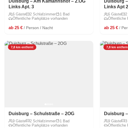
Duisburg – Am Kamannshof – 2.OG
Duisburg 
Links Apt. 3
Links Apt 
6 Gäste
2 Schlafzimmer
1 Bad
6 Gäste
2
Öffentliche Parkplätze vorhanden
Öffentliche
ab 25 €
ab 25 €
/ Person / Nacht
/ Pe
7,8 km entfernt
7,8 km entfern
Duisburg – Schulstraße – 2OG
Duisburg –
9 Gäste
2 Schlafzimmer
1 Bad
9 Gäste
3
Öffentliche Parkplätze vorhanden
Öffentliche