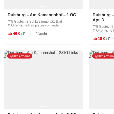
Duisburg – Am Kamannshof – 1.OG
Duisburg 
Apt. 3
5 Gäste
2 Schlafzimmer
1 Bad
Öffentliche Parkplätze vorhanden
8 Gäste
3
Öffentliche
ab 46 €
/ Person / Nacht
ab 18 €
/ Pe
7,8 km entfernt
7,8 km entfern