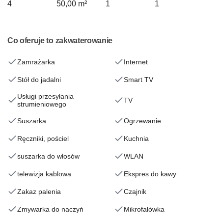
4
50,00 m²
1
1
Co oferuje to zakwaterowanie
Zamrażarka
Internet
Stół do jadalni
Smart TV
Usługi przesyłania
TV
strumieniowego
Suszarka
Ogrzewanie
Ręczniki, pościel
Kuchnia
suszarka do włosów
WLAN
telewizja kablowa
Ekspres do kawy
Zakaz palenia
Czajnik
Zmywarka do naczyń
Mikrofalówka