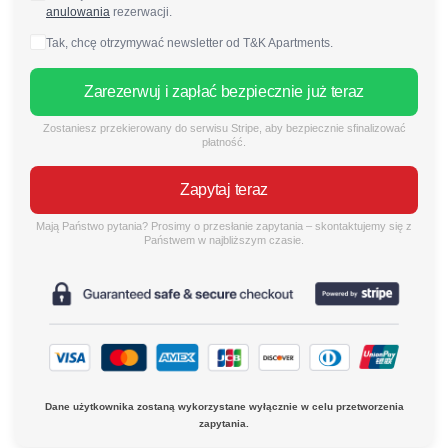
anulowania
rezerwacji.
Tak, chcę otrzymywać newsletter od T&K Apartments.
Zarezerwuj i zapłać bezpiecznie już teraz
Zostaniesz przekierowany do serwisu Stripe, aby bezpiecznie sfinalizować
płatność.
Zapytaj teraz
Mają Państwo pytania? Prosimy o przesłanie zapytania – skontaktujemy się z
Państwem w najbliższym czasie.
Dane użytkownika zostaną wykorzystane wyłącznie w celu przetworzenia
zapytania.