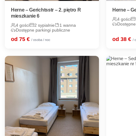
Herne – Gerichtsstr – 2. piętro R
Herne – Ge
mieszkanie 6
4 gości
Dostępne 
4 gości
2 sypialnie
1 wanna
Dostępne parkingi publiczne
od 75 €
od 38 €
/ osoba / noc
/ 