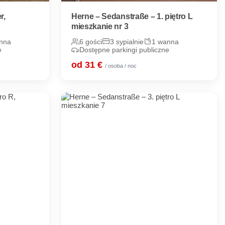
r,
Herne – Sedanstraße – 1. piętro L
mieszkanie nr 3
nna
6 gości
3 sypialnie
1 wanna
e
Dostępne parkingi publiczne
od 31 €
/ osoba / noc