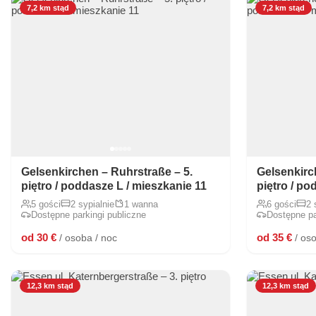
7,2 km stąd
7,2 km stąd
Gelsenkirchen – Ruhrstraße – 5.
Gelsenkirc
piętro / poddasze L / mieszkanie 11
piętro / po
5 gości
2 sypialnie
1 wanna
6 gości
2 
Dostępne parkingi publiczne
Dostępne pa
od 30 €
od 35 €
/ osoba / noc
/ os
12,3 km stąd
12,3 km stąd