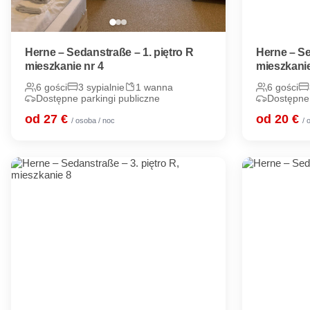
Herne – Sedanstraße – 1. piętro R
Herne – Se
mieszkanie nr 4
mieszkanie
6 gości
3 sypialnie
1 wanna
6 gości
Dostępne parkingi publiczne
Dostępne 
od 27 €
od 20 €
/ osoba / noc
/ 