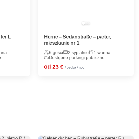
ter L
Herne – Sedanstraße – parter,
mieszkanie nr 1
nna
6 gości
2 sypialnie
1 wanna
e
Dostępne parkingi publiczne
od 23 €
/ osoba / noc