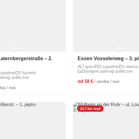
Katernbergerstraße – 2.
Essen Vosselerweg – 3. pi
7 gości
3 sypialnie
1 wanna
Dostępne parkingi publiczne
sypialnie
3 łazienki
rkingi publiczne
od 18 €
/ osoba / noc
oba / noc
22,7 km stąd