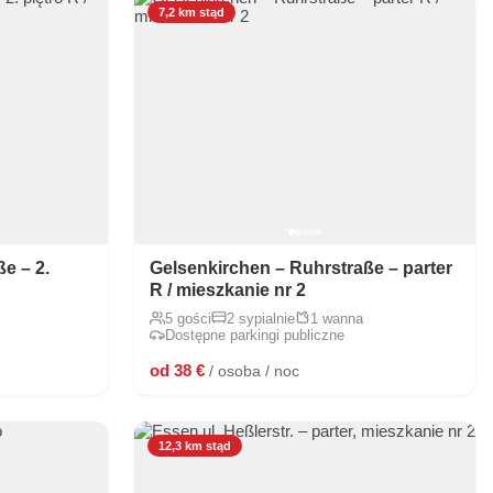
7,2 km stąd
e – 2.
Gelsenkirchen – Ruhrstraße – parter
R / mieszkanie nr 2
5 gości
2 sypialnie
1 wanna
Dostępne parkingi publiczne
od 38 €
/ osoba / noc
12,3 km stąd