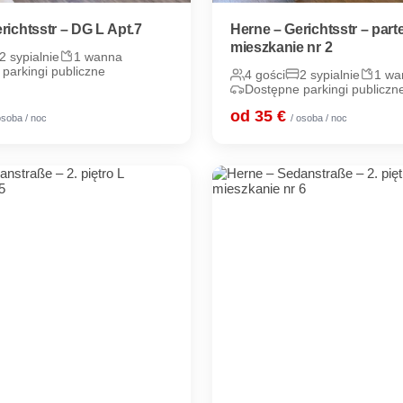
richtsstr – DG L Apt.7
Herne – Gerichtsstr – parte
mieszkanie nr 2
2 sypialnie
1 wanna
parkingi publiczne
4 gości
2 sypialnie
1 wa
Dostępne parkingi publiczn
od 35 €
osoba / noc
/ osoba / noc