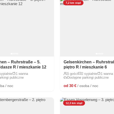
7,2 km stąd
hen – Ruhrstraße – 5.
Gelsenkirchen – Ruhrstraß
ddasze R / mieszkanie 12
piętro R / mieszkanie 6
sypialnie
1 wanna
5 gości
2 sypialnie
1 wanna
rkingi publiczne
Dostępne parkingi publiczne
od 30 €
oba / noc
/ osoba / noc
12,3 km stąd