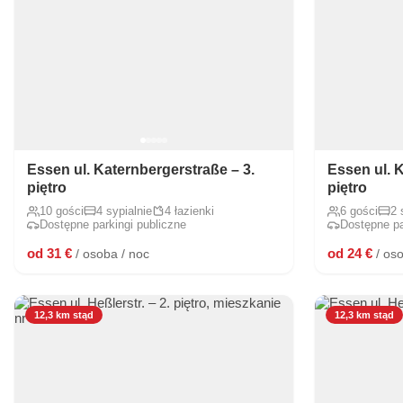
Essen ul. Katernbergerstraße – 3.
Essen ul. 
piętro
piętro
10 gości
4 sypialnie
4 łazienki
6 gości
2 
Dostępne parkingi publiczne
Dostępne pa
od 31 €
od 24 €
/ osoba / noc
/ os
12,3 km stąd
12,3 km stąd