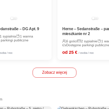
danstraße – DG Apt. 9
Herne – Sedanstraße – par
mieszkanie nr 2
1 sypialnia
1 wanna
parkingi publiczne
6 gości
2 sypialnie
1 wa
Dostępne parkingi publiczn
od 25 €
osoba / noc
/ osoba / noc
Zobacz więcej
km