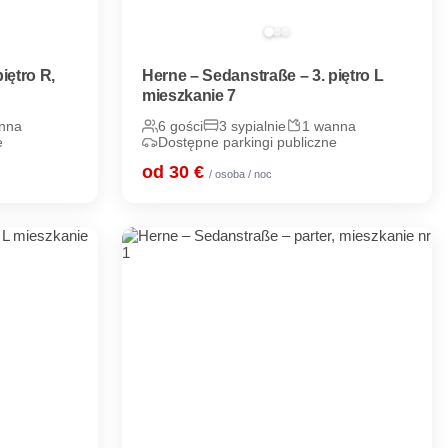
iętro R,
Herne – Sedanstraße – 3. piętro L
mieszkanie 7
nna
6 gości
3 sypialnie
1 wanna
e
Dostępne parkingi publiczne
od 30 €
/ osoba / noc