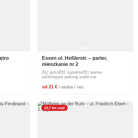
ętro
Essen ul. Heßlerstr. – parter,
mieszkanie nr 2
2 gości
1 sypialnia
1 wanna
Dostępne parkingi publiczne
od 21 €
/ osoba / noc
22,7 km stąd