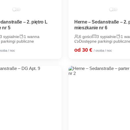
danstraße – 2. piętro L
Herne – Sedanstraße – 2. p
 nr 5
mieszkanie nr 6
3 sypialnie
1 wanna
6 gości
3 sypialnie
1 wa
parkingi publiczne
Dostępne parkingi publiczn
od 30 €
osoba / noc
/ osoba / noc