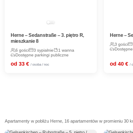
Herne – Sedanstraße – 3. piętro R,
Herne – Se
mieszkanie 8
3 gości
Dostępne 
6 gości
3 sypialnie
1 wanna
Dostępne parkingi publiczne
od 33 €
od 40 €
/ osoba / noc
/ 
Apartamenty w pobliżu Herne, 16 apartamentów w promieniu 30 