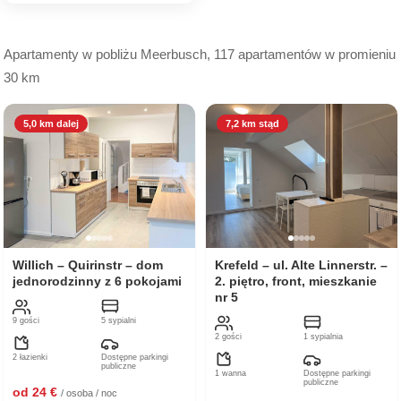
Apartamenty w pobliżu Meerbusch, 117 apartamentów w promieniu
30 km
5,0 km dalej
7,2 km stąd
Willich – Quirinstr – dom
Krefeld – ul. Alte Linnerstr. –
jednorodzinny z 6 pokojami
2. piętro, front, mieszkanie
nr 5
9 gości
5 sypialni
2 gości
1 sypialnia
2 łazienki
Dostępne parkingi
publiczne
1 wanna
Dostępne parkingi
publiczne
od 24 €
/ osoba / noc