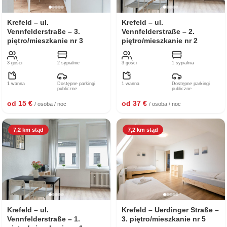
Krefeld – ul.
Krefeld – ul.
Vennfelderstraße – 3.
Vennfelderstraße – 2.
piętro/mieszkanie nr 3
piętro/mieszkanie nr 2
3 gości
2 sypialnie
3 gości
1 sypialnia
1 wanna
Dostępne parkingi
1 wanna
Dostępne parkingi
publiczne
publiczne
od 15 €
od 37 €
/ osoba / noc
/ osoba / noc
7,2 km stąd
7,2 km stąd
Krefeld – ul.
Krefeld – Uerdinger Straße –
Vennfelderstraße – 1.
3. piętro/mieszkanie nr 5