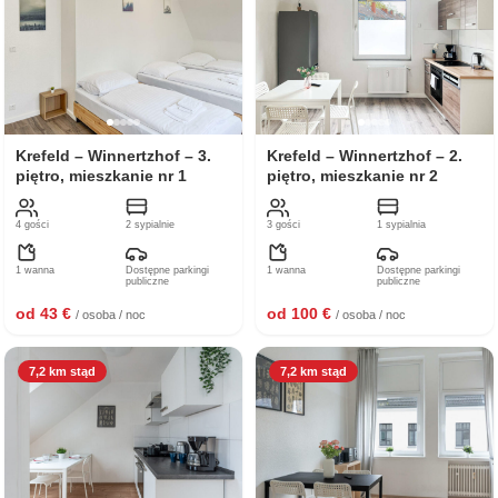
Krefeld – Winnertzhof – 3.
Krefeld – Winnertzhof – 2.
piętro, mieszkanie nr 1
piętro, mieszkanie nr 2
4 gości
2 sypialnie
3 gości
1 sypialnia
1 wanna
Dostępne parkingi
1 wanna
Dostępne parkingi
publiczne
publiczne
od 43 €
od 100 €
/ osoba / noc
/ osoba / noc
7,2 km stąd
7,2 km stąd