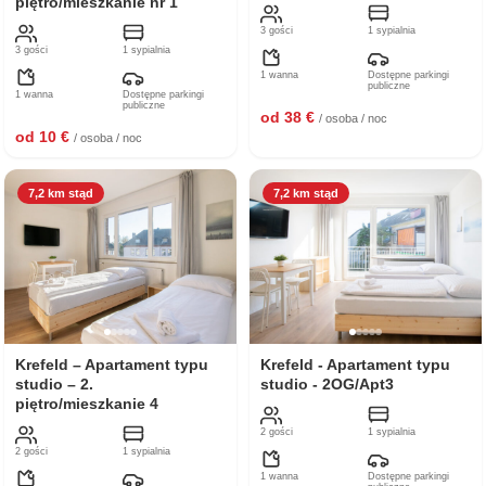
piętro/mieszkanie nr 1
3 gości
1 sypialnia
3 gości
1 sypialnia
1 wanna
Dostępne parkingi
publiczne
1 wanna
Dostępne parkingi
publiczne
od 38 €
/ osoba / noc
od 10 €
/ osoba / noc
7,2 km stąd
7,2 km stąd
Krefeld – Apartament typu
Krefeld - Apartament typu
studio – 2.
studio - 2OG/Apt3
piętro/mieszkanie 4
2 gości
1 sypialnia
2 gości
1 sypialnia
1 wanna
Dostępne parkingi