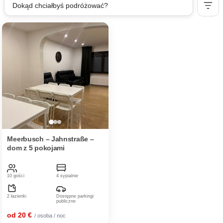
Dokąd chciałbyś podróżować?
Meerbusch – Jahnstraße –
dom z 5 pokojami
10 gości
4 sypialnie
2 łazienki
Dostępne parkingi
publiczne
od 20 €
/ osoba / noc