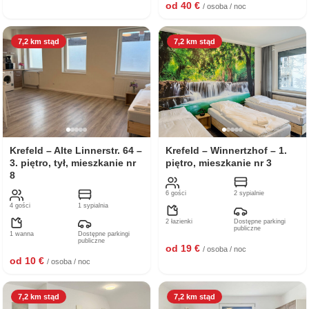
od 40 €
/ osoba / noc
7,2 km stąd
7,2 km stąd
Krefeld – Alte Linnerstr. 64 –
Krefeld – Winnertzhof – 1.
3. piętro, tył, mieszkanie nr
piętro, mieszkanie nr 3
8
6 gości
2 sypialnie
4 gości
1 sypialnia
2 łazienki
Dostępne parkingi
publiczne
1 wanna
Dostępne parkingi
publiczne
od 19 €
/ osoba / noc
od 10 €
/ osoba / noc
7,2 km stąd
7,2 km stąd