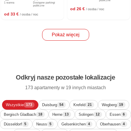
publiczne
1 wanna
Dostępne parkingi
publiczne
od 26 €
/ osoba / noc
od 33 €
/ osoba / noc
Pokaż więcej
Odkryj nasze pozostałe lokalizacje
173 apartamenty w 19 innych miastach
Wszystkie
Duisburg
Krefeld
Wegberg
173
54
21
19
Bergisch Gladbach
Herne
Solingen
Essen
18
13
12
6
Düsseldorf
Neuss
Gelsenkirchen
Oberhausen
5
5
4
4