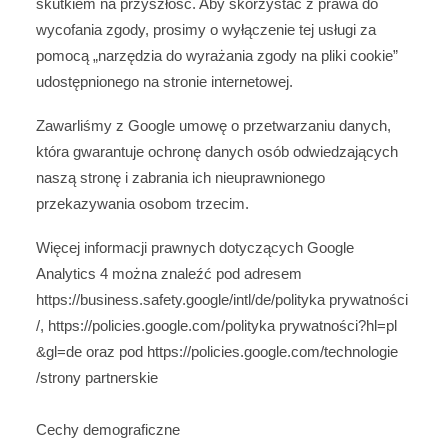
skutkiem na przyszłość. Aby skorzystać z prawa do
wycofania zgody, prosimy o wyłączenie tej usługi za
pomocą „narzędzia do wyrażania zgody na pliki cookie”
udostępnionego na stronie internetowej.
Zawarliśmy z Google umowę o przetwarzaniu danych,
która gwarantuje ochronę danych osób odwiedzających
naszą stronę i zabrania ich nieuprawnionego
przekazywania osobom trzecim.
Więcej informacji prawnych dotyczących Google
Analytics 4 można znaleźć pod adresem
https://business.safety.google
/intl
/de
/polityka prywatności
/
,
https://policies.google.com
/polityka prywatności
?hl=pl
&gl=de
oraz pod
https://policies.google.com
/technologie
/strony partnerskie
Cechy demograficzne