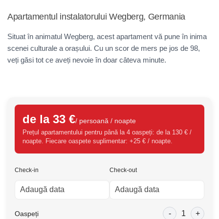
Apartamentul instalatorului Wegberg, Germania
Situat în animatul Wegberg, acest apartament vă pune în inima
scenei culturale a orașului. Cu un scor de mers pe jos de 98,
veți găsi tot ce aveți nevoie în doar câteva minute.
de la 33 €
/ persoană / noapte
Prețul apartamentului pentru până la 4 oaspeți: de la 130 € /
noapte. Fiecare oaspete suplimentar: +25 € / noapte.
Check-in
Check-out
-
1
+
Oaspeți