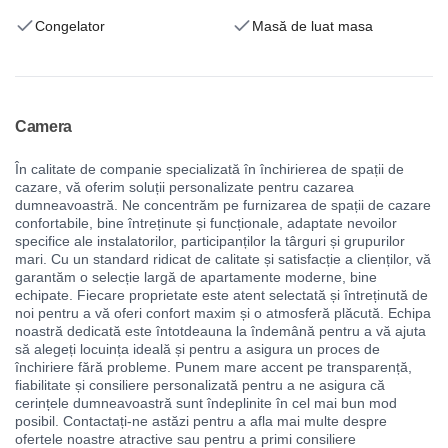
Congelator
Masă de luat masa
Camera
În calitate de companie specializată în închirierea de spații de
cazare, vă oferim soluții personalizate pentru cazarea
dumneavoastră. Ne concentrăm pe furnizarea de spații de cazare
confortabile, bine întreținute și funcționale, adaptate nevoilor
specifice ale instalatorilor, participanților la târguri și grupurilor
mari. Cu un standard ridicat de calitate și satisfacție a clienților, vă
garantăm o selecție largă de apartamente moderne, bine
echipate. Fiecare proprietate este atent selectată și întreținută de
noi pentru a vă oferi confort maxim și o atmosferă plăcută. Echipa
noastră dedicată este întotdeauna la îndemână pentru a vă ajuta
să alegeți locuința ideală și pentru a asigura un proces de
închiriere fără probleme. Punem mare accent pe transparență,
fiabilitate și consiliere personalizată pentru a ne asigura că
cerințele dumneavoastră sunt îndeplinite în cel mai bun mod
posibil. Contactați-ne astăzi pentru a afla mai multe despre
ofertele noastre atractive sau pentru a primi consiliere