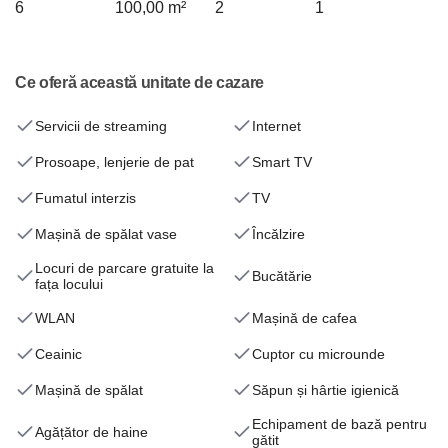
6
100,00 m²
2
1
Ce oferă această unitate de cazare
Servicii de streaming
Internet
Prosoape, lenjerie de pat
Smart TV
Fumatul interzis
TV
Mașină de spălat vase
Încălzire
Locuri de parcare gratuite la
Bucătărie
fața locului
WLAN
Mașină de cafea
Ceainic
Cuptor cu microunde
Mașină de spălat
Săpun și hârtie igienică
Echipament de bază pentru
Agățător de haine
gătit