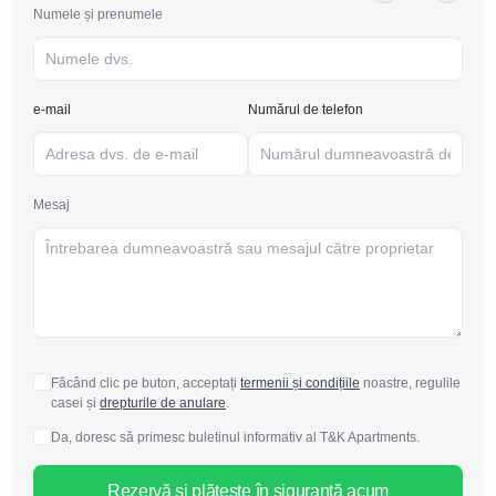
Numele și prenumele
e-mail
Numărul de telefon
Mesaj
Făcând clic pe buton, acceptați
termenii și condițiile
noastre, regulile
casei și
drepturile de anulare
.
Da, doresc să primesc buletinul informativ al T&K Apartments.
Rezervă și plătește în siguranță acum