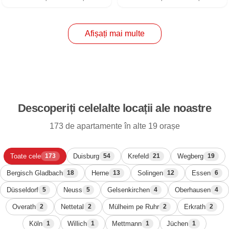
Afișați mai multe
Descoperiți celelalte locații ale noastre
173 de apartamente în alte 19 orașe
Toate cele
Duisburg
Krefeld
Wegberg
173
54
21
19
Bergisch Gladbach
Herne
Solingen
Essen
18
13
12
6
Düsseldorf
Neuss
Gelsenkirchen
Oberhausen
5
5
4
4
Overath
Nettetal
Mülheim pe Ruhr
Erkrath
2
2
2
2
Köln
Willich
Mettmann
Jüchen
1
1
1
1