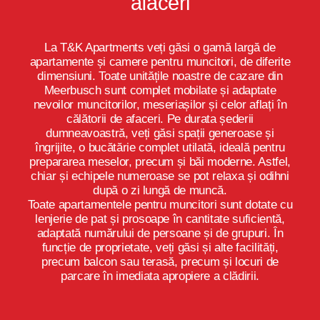
afaceri
La T&K Apartments veți găsi o gamă largă de
apartamente și camere pentru muncitori, de diferite
dimensiuni. Toate unitățile noastre de cazare din
Meerbusch sunt complet mobilate și adaptate
nevoilor muncitorilor, meseriașilor și celor aflați în
călătorii de afaceri. Pe durata șederii
dumneavoastră, veți găsi spații generoase și
îngrijite, o bucătărie complet utilată, ideală pentru
prepararea meselor, precum și băi moderne. Astfel,
chiar și echipele numeroase se pot relaxa și odihni
după o zi lungă de muncă.
Toate apartamentele pentru muncitori sunt dotate cu
lenjerie de pat și prosoape în cantitate suficientă,
adaptată numărului de persoane și de grupuri. În
funcție de proprietate, veți găsi și alte facilități,
precum balcon sau terasă, precum și locuri de
parcare în imediata apropiere a clădirii.