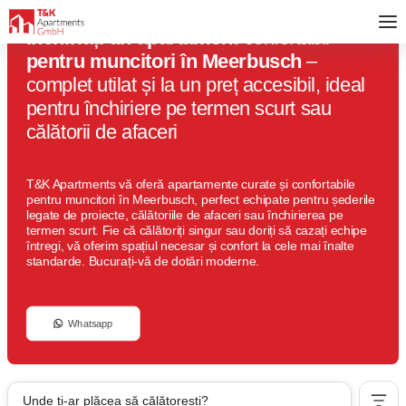
Închiriați un apartament
confortabil
pentru muncitori în Meerbusch
–
complet utilat și la un preț accesibil, ideal
pentru închiriere pe termen scurt sau
călătorii de afaceri
T&K Apartments vă oferă apartamente curate și confortabile
pentru muncitori în Meerbusch, perfect echipate pentru șederile
legate de proiecte, călătoriile de afaceri sau închirierea pe
termen scurt. Fie că călătoriți singur sau doriți să cazați echipe
întregi, vă oferim spațiul necesar și confort la cele mai înalte
standarde. Bucurați-vă de dotări moderne.
Whatsapp
Unde ți-ar plăcea să călătorești?