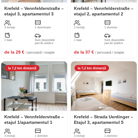
Krefeld – Vennfelderstraße –
Krefeld – Vennfelderstraße –
etajul 3, apartamentul 3
etajul 2, apartamentul 2
3 invitați
2 dormitoare
3 invitați
1 dormitor
1 baie
Sunt disponibile
1 baie
Sunt disponibile
parcări publice
parcări publice
de la 29 €
de la 37 €
/ persoană / noapte
/ persoană / noapte
la 7,2 km distanță
la 7,2 km distanță
Krefeld – Vennfelderstraße –
Krefeld – Strada Uerdinger –
etajul 1/apartamentul 1
Etajul 3, apartamentul 5
3 invitați
1 dormitor
3 invitați
1 dormitor