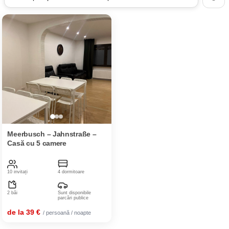
Meerbusch – Jahnstraße –
Casă cu 5 camere
10 invitați
4 dormitoare
2 băi
Sunt disponibile
parcări publice
de la 39 €
/ persoană / noapte