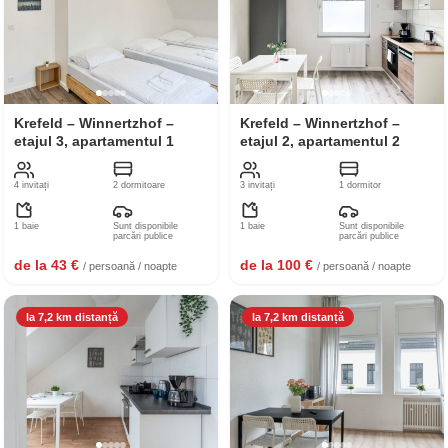
Krefeld – Winnertzhof –
Krefeld – Winnertzhof –
etajul 3, apartamentul 1
etajul 2, apartamentul 2
4 invitați
2 dormitoare
3 invitați
1 dormitor
1 baie
Sunt disponibile
1 baie
Sunt disponibile
parcări publice
parcări publice
de la 43 €
de la 100 €
/ persoană / noapte
/ persoană / noapte
la 7,2 km distanță
la 7,2 km distanță