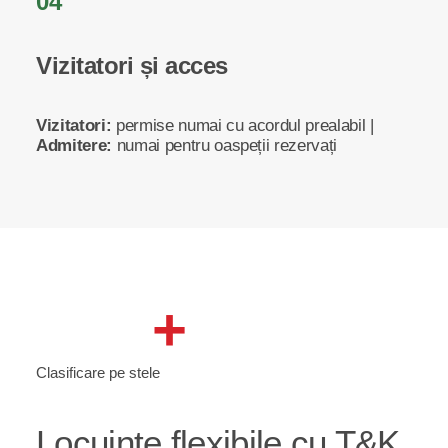
04
Vizitatori și acces
Vizitatori:
permise numai cu acordul prealabil |
Admitere:
numai pentru oaspeții rezervați
+
Clasificare pe stele
Locuințe flexibile cu T&K