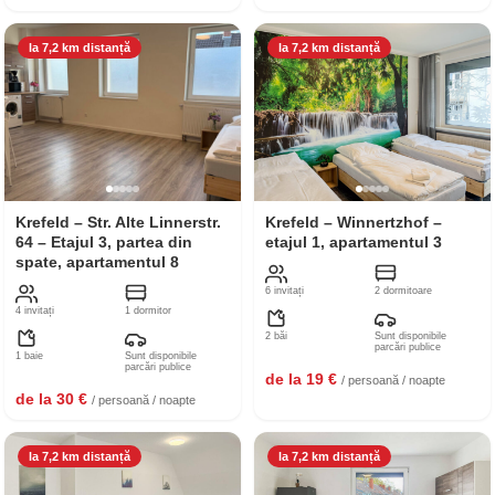
la 7,2 km distanță
la 7,2 km distanță
Krefeld – Str. Alte Linnerstr.
Krefeld – Winnertzhof –
64 – Etajul 3, partea din
etajul 1, apartamentul 3
spate, apartamentul 8
6 invitați
2 dormitoare
4 invitați
1 dormitor
2 băi
Sunt disponibile
parcări publice
1 baie
Sunt disponibile
parcări publice
de la 19 €
/ persoană / noapte
de la 30 €
/ persoană / noapte
la 7,2 km distanță
la 7,2 km distanță