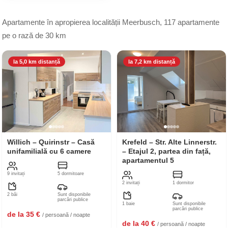
Apartamente în apropierea localității Meerbusch, 117 apartamente
pe o rază de 30 km
la 5,0 km distanță
la 7,2 km distanță
Willich – Quirinstr – Casă
Krefeld – Str. Alte Linnerstr.
unifamilială cu 6 camere
– Etajul 2, partea din față,
apartamentul 5
9 invitați
5 dormitoare
2 invitați
1 dormitor
2 băi
Sunt disponibile
parcări publice
1 baie
Sunt disponibile
parcări publice
de la 35 €
/ persoană / noapte
de la 40 €
/ persoană / noapte