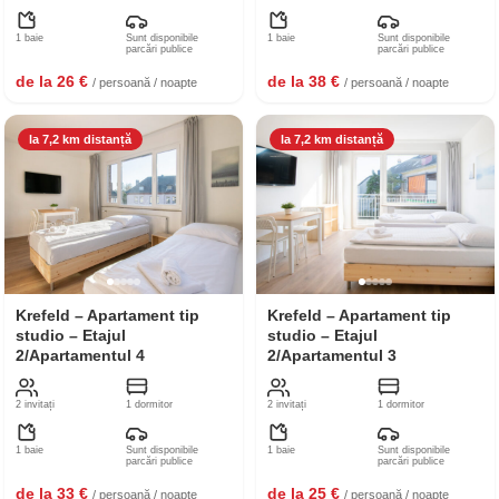
1 baie
Sunt disponibile
1 baie
Sunt disponibile
parcări publice
parcări publice
de la 26 €
de la 38 €
/ persoană / noapte
/ persoană / noapte
la 7,2 km distanță
la 7,2 km distanță
Krefeld – Apartament tip
Krefeld – Apartament tip
studio – Etajul
studio – Etajul
2/Apartamentul 4
2/Apartamentul 3
2 invitați
1 dormitor
2 invitați
1 dormitor
1 baie
Sunt disponibile
1 baie
Sunt disponibile
parcări publice
parcări publice
de la 33 €
de la 25 €
/ persoană / noapte
/ persoană / noapte