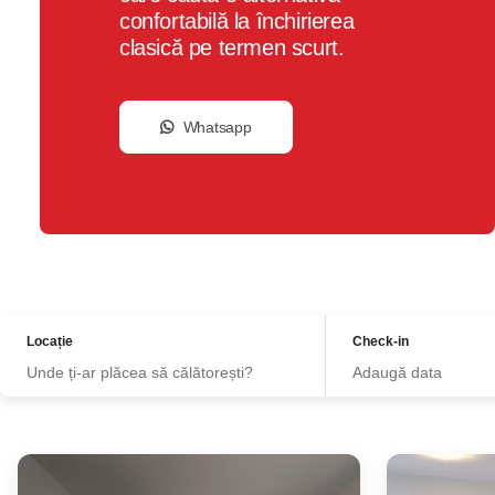
confortabilă la închirierea
clasică pe termen scurt.
Whatsapp
Locație
Check-in