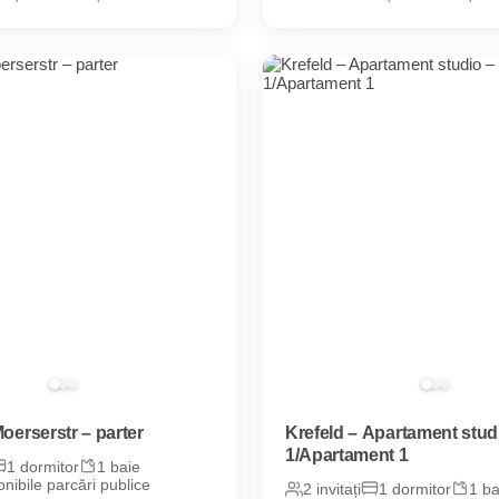
Moerserstr – parter
Krefeld – Apartament studi
1/Apartament 1
1 dormitor
1 baie
nibile parcări publice
2 invitați
1 dormitor
1 ba