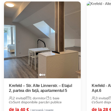
Krefeld – Str. Alte Linnerstr. – Etajul
Krefeld - A
2, partea din față, apartamentul 5
Apt.6
2 invitați
1 dormitor
1 baie
3 invitați
Sunt disponibile parcări publice
Sunt dispo
de la 40 €
de la 28 
/ persoană / noapte