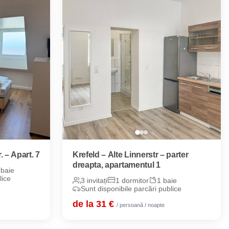
. – Apart. 7
Krefeld – Alte Linnerstr – parter
dreapta, apartamentul 1
 baie
lice
3 invitați
1 dormitor
1 baie
Sunt disponibile parcări publice
de la 31 €
/ persoană / noapte