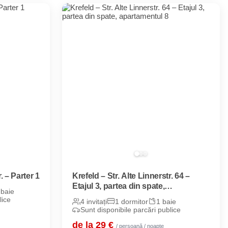
. – Parter 1
Krefeld – Str. Alte Linnerstr. 64 –
Etajul 3, partea din spate,
 baie
apartamentul 8
lice
4 invitați
1 dormitor
1 baie
Sunt disponibile parcări publice
de la 29 €
/ persoană / noapte