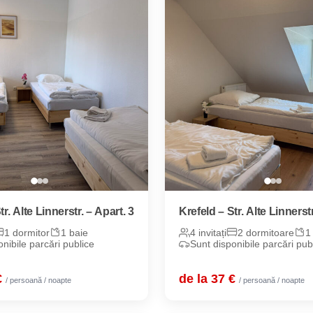
tr. Alte Linnerstr. – Apart. 3
Krefeld – Str. Alte Linnerstr
1 dormitor
1 baie
4 invitați
2 dormitoare
1
nibile parcări publice
Sunt disponibile parcări pub
€
de la 37 €
/ persoană / noapte
/ persoană / noapte