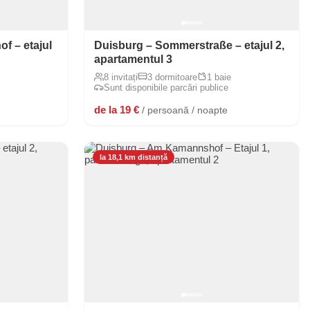
f – etajul
Duisburg – Sommerstraße – etajul 2,
apartamentul 3
8 invitați
3 dormitoare
1 baie
Sunt disponibile parcări publice
de la 19 €
/ persoană / noapte
la 18,1 km distanță