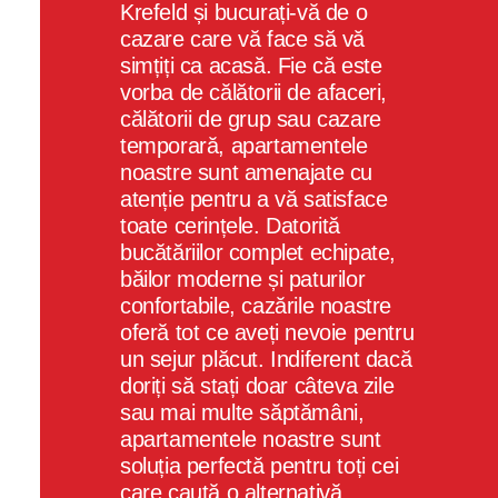
Krefeld și bucurați-vă de o
cazare care vă face să vă
simțiți ca acasă. Fie că este
vorba de călătorii de afaceri,
călătorii de grup sau cazare
temporară, apartamentele
noastre sunt amenajate cu
atenție pentru a vă satisface
toate cerințele. Datorită
bucătăriilor complet echipate,
băilor moderne și paturilor
confortabile, cazările noastre
oferă tot ce aveți nevoie pentru
un sejur plăcut. Indiferent dacă
doriți să stați doar câteva zile
sau mai multe săptămâni,
apartamentele noastre sunt
soluția perfectă pentru toți cei
care caută o alternativă