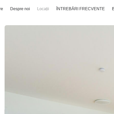
re
Despre noi
Locații
ÎNTREBĂRI FRECVENTE
B