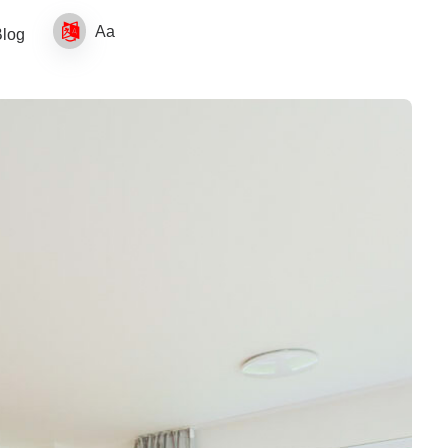
Aa
log