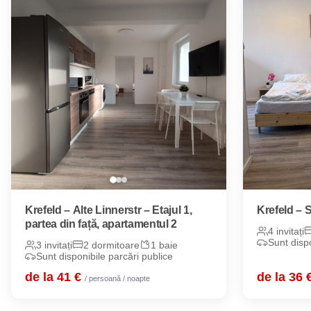
Krefeld – Alte Linnerstr – Etajul 1,
Krefeld – S
partea din față, apartamentul 2
4 invitați
Sunt dispo
3 invitați
2 dormitoare
1 baie
Sunt disponibile parcări publice
de la 41 €
de la 36 
/ persoană / noapte