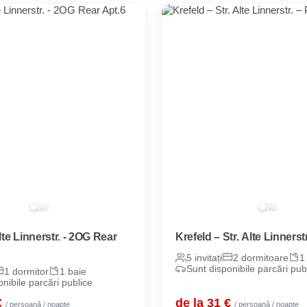
lte Linnerstr. - 2OG Rear
Krefeld – Str. Alte Linnerstr
5 invitați
2 dormitoare
1
Sunt disponibile parcări pub
1 dormitor
1 baie
nibile parcări publice
€
de la 31 €
/ persoană / noapte
/ persoană / noapte