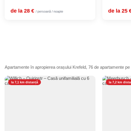
de la 28 €
de la 25 
/ persoană / noapte
Apartamente în apropierea orașului Krefeld, 76 de apartamente pe
la 7,1 km distanță
la 7,2 km dist