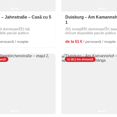
– Jahnstraße – Casă cu 5
Duisburg – Am Kamannsho
1
4 dormitoare
2 băi
5 invitați
2 dormitoare
1 baie
bile parcări publice
Sunt disponibile parcări publice
de la 51 €
persoană / noapte
/ persoană / noapte
tanță
la 18,1 km distanță