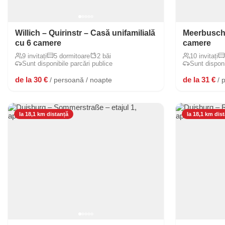
Willich – Quirinstr – Casă unifamilială
Meerbusch 
cu 6 camere
camere
9 invitați
5 dormitoare
2 băi
10 invitați
Sunt disponibile parcări publice
Sunt disponi
de la 30 €
de la 31 €
/ persoană / noapte
/ 
la 18,1 km distanță
la 18,1 km dis