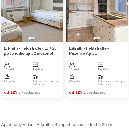
Erkrath - Feldstraße - 1. + 2.
Erkrath - Feldstraße -
poschodie apt. 2 mezonet
Prízemie Apt. 1
12 hostí
4 spálne
10 hostí
4 spálne
2 kúpeľne
K dispozícii sú verejné
2 kúpeľne
K dispozícii sú verejné
parkoviská
parkoviská
od 125 €
od 125 €
/ osoba / noc
/ osoba / noc
Apartmány v okolí Erkrathu, 46 apartmánov v okruhu 30 km