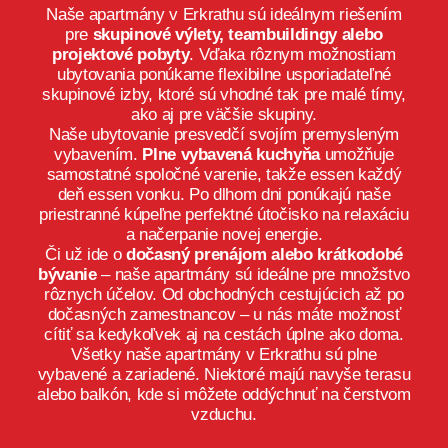
Naše apartmány v Erkrathu sú ideálnym riešením
pre
skupinové výlety, teambuildingy alebo
projektové pobyty
. Vďaka rôznym možnostiam
ubytovania ponúkame flexibilne usporiadateľné
skupinové izby, ktoré sú vhodné tak pre malé tímy,
ako aj pre väčšie skupiny.
Naše ubytovanie presvedčí svojím premysleným
vybavením.
Plne vybavená kuchyňa
umožňuje
samostatné spoločné varenie, takže essen každý
deň essen vonku. Po dlhom dni ponúkajú naše
priestranné kúpeľne perfektné útočisko na relaxáciu
a načerpanie novej energie.
Či už ide o
dočasný prenájom alebo krátkodobé
bývanie
– naše apartmány sú ideálne pre množstvo
rôznych účelov. Od obchodných cestujúcich až po
dočasných zamestnancov – u nás máte možnosť
cítiť sa kedykoľvek aj na cestách úplne ako doma.
Všetky naše apartmány v Erkrathu sú plne
vybavené a zariadené. Niektoré majú navyše terasu
alebo balkón, kde si môžete oddýchnuť na čerstvom
vzduchu.