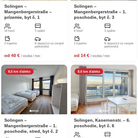
Solingen –
Solingen –
Mangenbergerstraße –
Mangenbergerstraße – 1.
prízemie, byt č. 1
poschodie, byt č. 3
16 hostí
5 spální
8 hostí
3 spálne
2 kúpeľne
K dispozícii sú verejné
2 kúpeľne
K dispozícii sú verejné
parkoviská
parkoviská
od 40 €
od 14 €
/ osoba / noc
/ osoba / noc
8,6 km ďaleko
8,6 km ďaleko
Solingen –
Solingen, Kasernenstr. – 6.
Mangenbergerstraße – 1.
poschodie, byt č. 6
poschodie, stred, byt č. 2