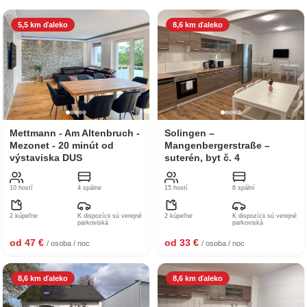
5,5 km ďaleko
8,6 km ďaleko
Mettmann - Am Altenbruch -
Solingen –
Mezonet - 20 minút od
Mangenbergerstraße –
výstaviska DUS
suterén, byt č. 4
10 hostí
4 spálne
15 hostí
6 spální
2 kúpeľne
K dispozícii sú verejné
2 kúpeľne
K dispozícii sú verejné
parkoviská
parkoviská
od 47 €
od 33 €
/ osoba / noc
/ osoba / noc
8,6 km ďaleko
8,6 km ďaleko