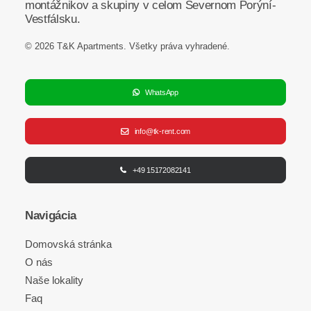
montážnikov a skupiny v celom Severnom Porýní-
Vestfálsku.
© 2026 T&K Apartments.
Všetky práva vyhradené
.
WhatsApp
info@tk-rent.com
+49 15172082141
Navigácia
Domovská stránka
O nás
Naše lokality
Faq