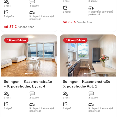
6 hostí
3 spálne
9 hostí
3 spálne
1 kúpeľ
K dispozícii sú verejné
parkoviská
2 kúpeľne
K dispozícii sú verejné
parkoviská
od 32 €
/ osoba / noc
od 37 €
/ osoba / noc
8,6 km ďaleko
8,6 km ďaleko
Solingen – Kasernenstraße
Solingen - Kasernenstraße -
– 6. poschodie, byt č. 4
5. poschodie Apt. 1
6 hostí
2 spálne
6 hostí
2 spálne
1 kúpeľ
K dispozícii sú verejné
1 kúpeľ
K dispozícii sú verejné
parkoviská
parkoviská