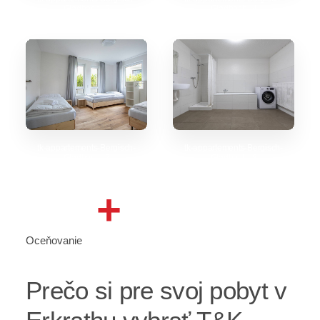
Gladbach_2
Gladbach_4
tk-appartements-Bergisch-
tk-appartements-Bergisch-
Gladbach_7
Gladbach_8
+
Oceňovanie
Prečo si pre svoj pobyt v