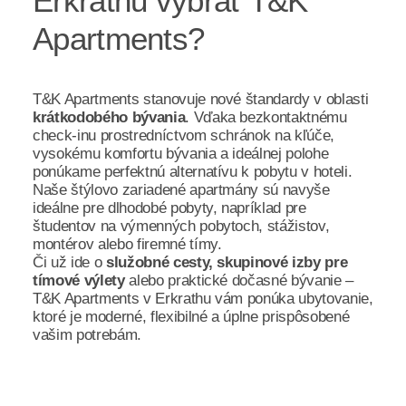
Erkrathu vybrať T&K
Apartments?
T&K Apartments stanovuje nové štandardy v oblasti
krátkodobého bývania
. Vďaka bezkontaktnému
check-inu prostredníctvom schránok na kľúče,
vysokému komfortu bývania a ideálnej polohe
ponúkame perfektnú alternatívu k pobytu v hoteli.
Naše štýlovo zariadené apartmány sú navyše
ideálne pre dlhodobé pobyty, napríklad pre
študentov na výmenných pobytoch, stážistov,
montérov alebo firemné tímy.
Či už ide o
služobné cesty, skupinové izby pre
tímové výlety
alebo praktické dočasné bývanie –
T&K Apartments v Erkrathu vám ponúka ubytovanie,
ktoré je moderné, flexibilné a úplne prispôsobené
vašim potrebám.