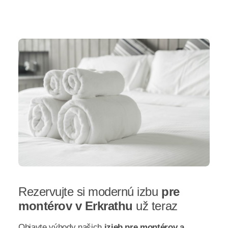
Rezervujte si modernú izbu
pre
montérov v Erkrathu
už teraz
Objavte výhody našich
izieb pre montérov a