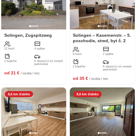
Solingen, Zugspitzweg
Solingen – Kasernenstr. – 5.
poschodie, stred, byt č. 2
12 hostí
4 spálne
8 hostí
2 spálne
2 kúpeľne
K dispozícii sú verejné
parkoviská
2 kúpeľne
K dispozícii sú verejné
parkoviská
od 21 €
/ osoba / noc
od 35 €
/ osoba / noc
8,6 km ďaleko
8,6 km ďaleko