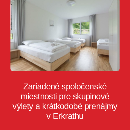
Zariadené spoločenské
miestnosti pre skupinové
výlety a krátkodobé prenájmy
v Erkrathu