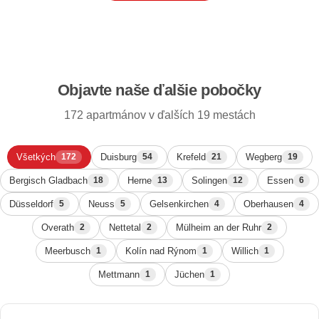
Objavte naše ďalšie pobočky
172 apartmánov v ďalších 19 mestách
Všetkých
Duisburg
Krefeld
Wegberg
172
54
21
19
Bergisch Gladbach
Herne
Solingen
Essen
18
13
12
6
Düsseldorf
Neuss
Gelsenkirchen
Oberhausen
5
5
4
4
Overath
Nettetal
Mülheim an der Ruhr
2
2
2
Meerbusch
Kolín nad Rýnom
Willich
1
1
1
Mettmann
Jüchen
1
1