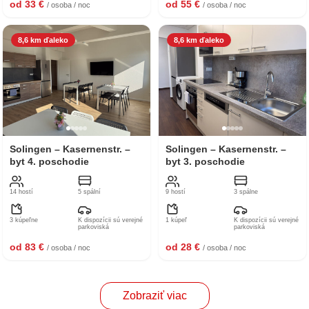
od 33 €
od 55 €
/ osoba / noc
/ osoba / noc
8,6 km ďaleko
8,6 km ďaleko
Solingen – Kasernenstr. –
Solingen – Kasernenstr. –
byt 4. poschodie
byt 3. poschodie
14 hostí
5 spální
9 hostí
3 spálne
3 kúpeľne
K dispozícii sú verejné
1 kúpeľ
K dispozícii sú verejné
parkoviská
parkoviská
od 83 €
od 28 €
/ osoba / noc
/ osoba / noc
Zobraziť viac