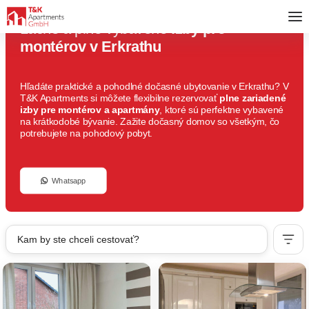
Lacné a plne vybavené
izby pre
montérov v Erkrathu
Hľadáte praktické a pohodlné dočasné ubytovanie v Erkrathu? V
T&K Apartments si môžete flexibilne rezervovať
plne zariadené
izby pre montérov a apartmány
, ktoré sú perfektne vybavené
na krátkodobé bývanie. Zažite dočasný domov so všetkým, čo
potrebujete na pohodový pobyt.
Whatsapp
Kam by ste chceli cestovať?