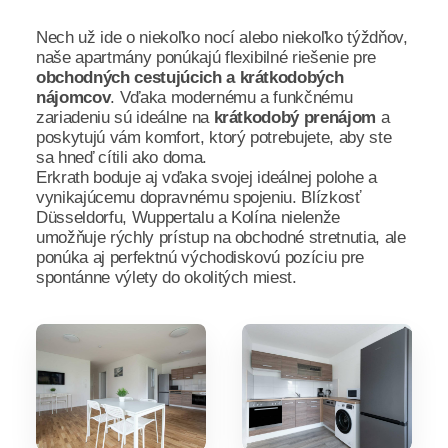
Nech už ide o niekoľko nocí alebo niekoľko týždňov,
naše apartmány ponúkajú flexibilné riešenie pre
obchodných cestujúcich a krátkodobých
nájomcov
. Vďaka modernému a funkčnému
zariadeniu sú ideálne na
krátkodobý prenájom
a
poskytujú vám komfort, ktorý potrebujete, aby ste
sa hneď cítili ako doma.
Erkrath boduje aj vďaka svojej ideálnej polohe a
vynikajúcemu dopravnému spojeniu. Blízkosť
Düsseldorfu, Wuppertalu a Kolína nielenže
umožňuje rýchly prístup na obchodné stretnutia, ale
ponúka aj perfektnú východiskovú pozíciu pre
spontánne výlety do okolitých miest.