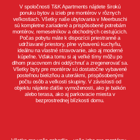
V spoločnosti T&K Apartments nájdete širokú
ponuku bytov a izieb pre montérov v rôznych
veľkostiach. Všetky naše ubytovania v Meerbuschi
sú kompletne zariadené a prispôsobené potrebám
montérov, remeselníkov a obchodných cestujúcich.
Počas pobytu máte k dispozícii priestranné a
udržiavané priestory, plne vybavenú kuchyňu,
ideálnu na vlastné stravovanie, ako aj moderné
kúpeľne. Vďaka tomu si aj veľké tímy môžu po
dlhom pracovnom dni oddýchnuť a zregenerovať sa.
Všetky byty pre montérov sú dostatočne vybavené
posteľnou bielizňou a uterákmi, prispôsobenými
počtu osôb a veľkosti skupiny. V závislosti od
objektu nájdete ďalšie vymoženosti, ako je balkón
alebo terasa, ako aj parkovacie miesta v
bezprostrednej blízkosti domu.