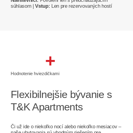
Návštevníci:
Povolení len s predchádzajúcim
súhlasom |
Vstup:
Len pre rezervovaných hostí
+
Hodnotenie hviezdičkami
Flexibilnejšie bývanie s
T&K Apartments
Či už ide o niekoľko nocí alebo niekoľko mesiacov –
naše ubytovania sú vhodným riešením pre