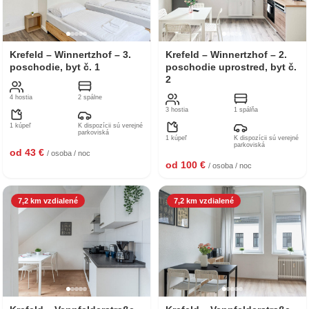
Krefeld – Winnertzhof – 3.
Krefeld – Winnertzhof – 2.
poschodie, byt č. 1
poschodie uprostred, byt č.
2
4 hostia
2 spálne
3 hostia
1 spálňa
1 kúpeľ
K dispozícii sú verejné
parkoviská
1 kúpeľ
K dispozícii sú verejné
parkoviská
od 43 €
/ osoba / noc
od 100 €
/ osoba / noc
7,2 km vzdialené
7,2 km vzdialené