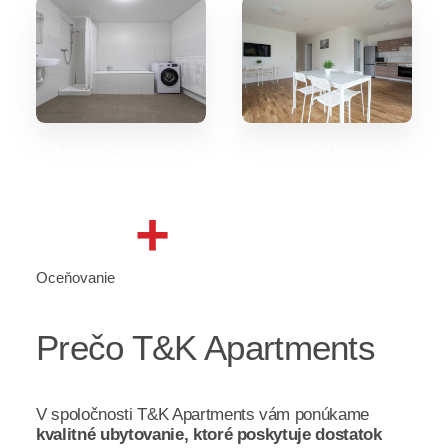
tk-appartements-Bergisch-
tk-appartements-Bergisch-
Gladbach_8
Gladbach_5
+
Oceňovanie
Prečo T&K Apartments
V spoločnosti T&K Apartments vám ponúkame
kvalitné ubytovanie, ktoré poskytuje dostatok