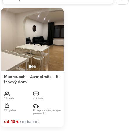
Meerbusch – Jahnstraße – 5-
izbový dom
10 hostí
4 spálne
2 kúpeľne
K dispozícii sú verejné
parkoviská
od 40 €
/ osoba / noc