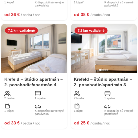
1 kúpeľ
K dispozícii sú verejné
1 kúpeľ
K dispozícii sú verejné
parkoviská
parkoviská
od 26 €
od 38 €
/ osoba / noc
/ osoba / noc
7,2 km vzdialené
7,2 km vzdialené
Krefeld – Štúdio apartmán –
Krefeld – štúdio apartmán –
2. poschodie/apartmán 4
2. poschodie/apartmán 3
2 hostia
1 spálňa
2 hostia
1 spálňa
1 kúpeľ
K dispozícii sú verejné
1 kúpeľ
K dispozícii sú verejné
parkoviská
parkoviská
od 33 €
od 25 €
/ osoba / noc
/ osoba / noc