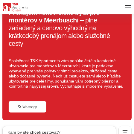
Prenájom
komfortného
bytu pre
montérov v Meerbuschi
– plne
zariadený a cenovo výhodný na
krátkodobý prenájom alebo služobné
cesty
Spoločnosť T&K Apartments vám ponúka čisté a komfortné
ubytovanie pre montérov v Meerbuschi, ktoré je perfektne
vybavené pre vaše pobyty v rámci projektov, služobné cesty
alebo dočasné bývanie. Nech už cestujete sami alebo hľadáte
ubytovanie pre celé tímy, ponúkame vám potrebný priestor a
komfort na najvyššej úrovni. Vychutnajte si moderné vybavenie.
Whatsapp
Kam by ste chceli cestovať?