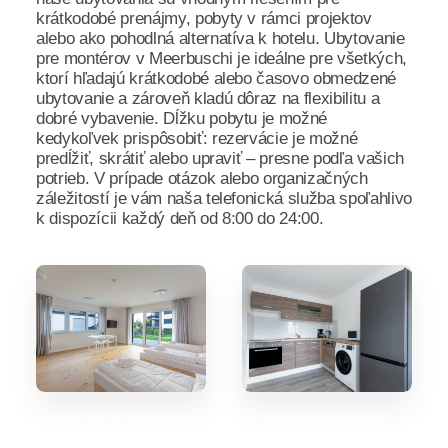
krátkodobé prenájmy, pobyty v rámci projektov
alebo ako pohodlná alternatíva k hotelu. Ubytovanie
pre montérov v Meerbuschi je ideálne pre všetkých,
ktorí hľadajú krátkodobé alebo časovo obmedzené
ubytovanie a zároveň kladú dôraz na flexibilitu a
dobré vybavenie. Dĺžku pobytu je možné
kedykoľvek prispôsobiť: rezervácie je možné
predĺžiť, skrátiť alebo upraviť – presne podľa vašich
potrieb. V prípade otázok alebo organizačných
záležitostí je vám naša telefonická služba spoľahlivo
k dispozícii každý deň od 8:00 do 24:00.
tk-appartements-Bergisch-
tk-apartmány-Bergisch-
Gladbach
Gladbach_3