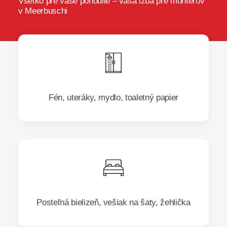
Všetko pre vaše pohodlie – vaša izba pre montérov
v Meerbuschi
Fén, uteráky, mydlo, toaletný papier
Posteľná bielizeň, vešiak na šaty, žehlička