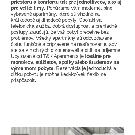
priestoru a komfortu tak pre jednotlivcov, ako aj
pre veľké tímy
. Ponúkame vám moderné, plne
vybavené apartmány, ktoré sú vhodné na
krátkodobé aj dlhodobé pobyty. Spoľahlivá
telefonická služba, dobrá dostupnosť a prehľadné
postupy zaručujú, že váš pobyt prebehne bez
problémov. Všetky apartmány sú odovzdávané
čisté, funkčné a pripravené na nasťahovanie, aby
ste sa v nich rýchlo zorientovali a cítili sa príjemne.
Ubytovanie od T&K Apartments je
ideálne pre
montérov, stážistov, spolky alebo študentov na
výmennom pobyte
. Rezervácia je jednoduchá a
dĺžku pobytu je možné kedykoľvek flexibilne
prispôsobiť.