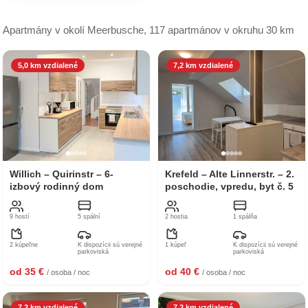
Apartmány v okolí Meerbusche, 117 apartmánov v okruhu 30 km
5,0 km vzdialené
7,2 km vzdialené
Willich – Quirinstr – 6-
Krefeld – Alte Linnerstr. – 2.
izbový rodinný dom
poschodie, vpredu, byt č. 5
9 hostí
5 spální
2 hostia
1 spálňa
2 kúpeľne
K dispozícii sú verejné
1 kúpeľ
K dispozícii sú verejné
parkoviská
parkoviská
od 35 €
od 40 €
/ osoba / noc
/ osoba / noc
7,2 km vzdialené
7,2 km vzdialené