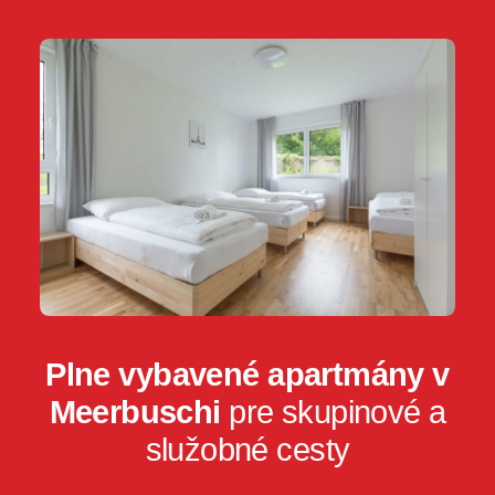
Plne vybavené apartmány v
Meerbuschi
pre skupinové a
služobné cesty