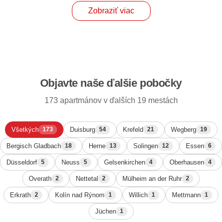
Zobraziť viac
Objavte naše ďalšie pobočky
173 apartmánov v ďalších 19 mestách
Všetkých
Duisburg
Krefeld
Wegberg
173
54
21
19
Bergisch Gladbach
Herne
Solingen
Essen
18
13
12
6
Düsseldorf
Neuss
Gelsenkirchen
Oberhausen
5
5
4
4
Overath
Nettetal
Mülheim an der Ruhr
2
2
2
Erkrath
Kolín nad Rýnom
Willich
Mettmann
2
1
1
1
Jüchen
1