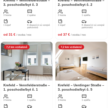
Krefeld – Vennfelderstraße –
Krefeld – Vennfelderstraße –
3. poschodie/byt č. 3
2. poschodie/byt č. 2
3 hostia
2 spálne
3 hostia
1 spálňa
1 kúpeľ
K dispozícii sú verejné
1 kúpeľ
K dispozícii sú verejné
parkoviská
parkoviská
od 31 €
od 37 €
/ osoba / noc
/ osoba / noc
7,2 km vzdialené
7,2 km vzdialené
Krefeld – Vennfelderstraße –
Krefeld – Uerdinger Straße –
1. poschodie/byt č. 1
3. poschodie/byt č. 5
3 hostia
1 spálňa
3 hostia
1 spálňa