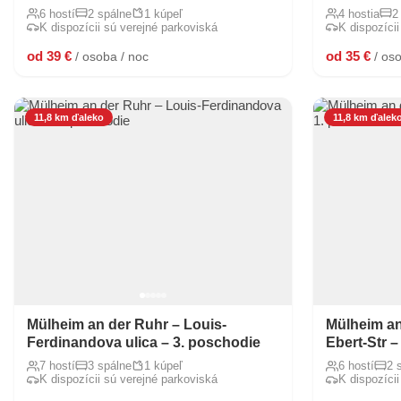
6 hostí
2 spálne
1 kúpeľ
4 hostia
2
K dispozícii sú verejné parkoviská
K dispozíci
od 39 €
od 35 €
/ osoba / noc
/ os
11,8 km ďaleko
11,8 km ďalek
Mülheim an der Ruhr – Louis-
Mülheim an
Ferdinandova ulica – 3. poschodie
Ebert-Str –
7 hostí
3 spálne
1 kúpeľ
6 hostí
2 
K dispozícii sú verejné parkoviská
K dispozíci