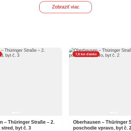
Zobraziť viac
7,8 km ďaleko
 – Thüringer Straße – 2.
Oberhausen – Thüringer S
stred, byt č. 3
poschodie vpravo, byt č. 