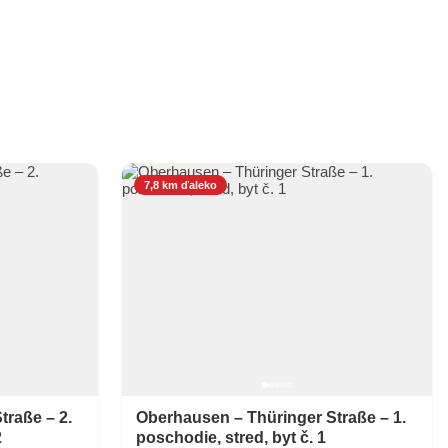
7,8 km ďaleko
traße – 2.
Oberhausen – Thüringer Straße – 1.
2
poschodie, stred, byt č. 1