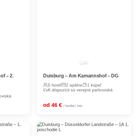
f – 2.
Duisburg – Am Kamannshof – DG
5 hostí
2 spálne
1 kúpeľ
K dispozícii sú verejné parkoviská
oviská
od 46 €
/ osoba / noc