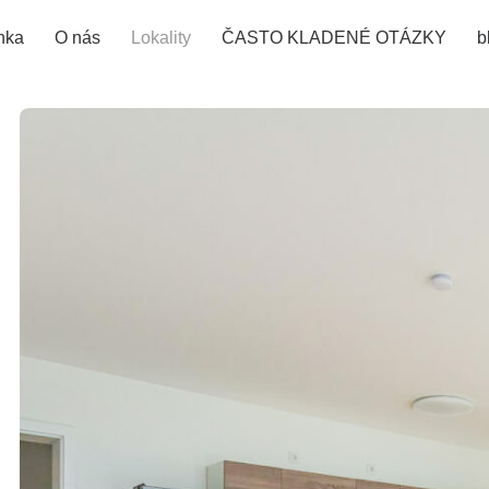
nka
O nás
Lokality
ČASTO KLADENÉ OTÁZKY
b