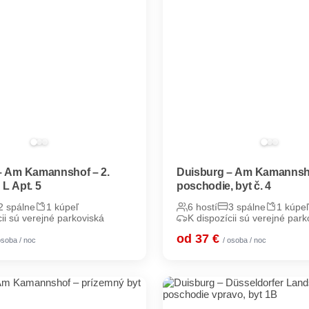
– Am Kamannshof – 2.
Duisburg – Am Kamannsho
L Apt. 5
poschodie, byt č. 4
2 spálne
1 kúpeľ
6 hostí
3 spálne
1 kúpeľ
cii sú verejné parkoviská
K dispozícii sú verejné park
od 37 €
osoba / noc
/ osoba / noc