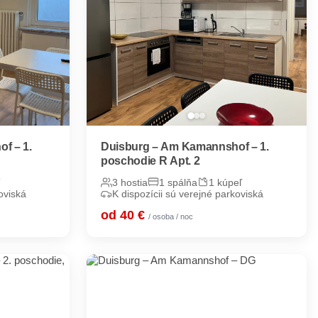
f – 1.
Duisburg – Am Kamannshof – 1.
poschodie R Apt. 2
3 hostia
1 spálňa
1 kúpeľ
oviská
K dispozícii sú verejné parkoviská
od 40 €
/ osoba / noc