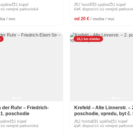
 spálne
1 kúpeľ
7 hostí
3 spálne
1 kúpeľ
i sú verejné parkoviská
K dispozícii sú verejné parkovi
od 20 €
oba / noc
/ osoba / noc
o
18,1 km ďaleko
 der Ruhr – Friedrich-
Krefeld – Alte Linnerstr. – 
 1. poschodie
poschodie, vpredu, byt č. 
spálne
1 kúpeľ
2 hostia
1 spálňa
1 kúpeľ
i sú verejné parkoviská
K dispozícii sú verejné parkovi