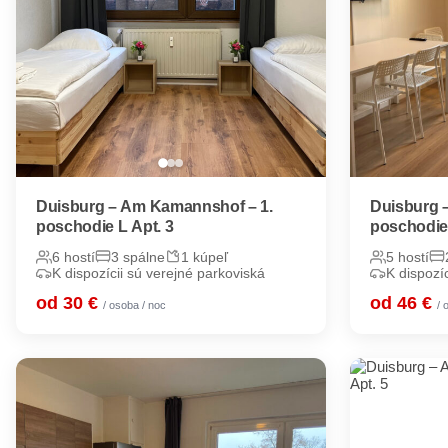
Duisburg – Am Kamannshof – 1.
Duisburg 
poschodie L Apt. 3
poschodi
6 hostí
3 spálne
1 kúpeľ
5 hostí
K dispozícii sú verejné parkoviská
K dispozí
od 30 €
od 46 €
/ osoba / noc
/ 