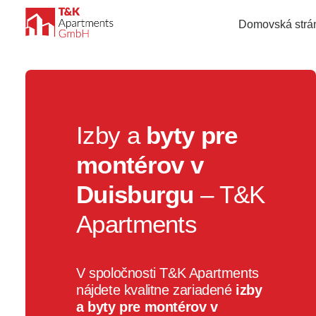
Domovská strá
Izby a
byty pre
montérov v
Duisburgu
– T&K
Apartments
V spoločnosti T&K Apartments
nájdete kvalitne zariadené
izby
a byty pre montérov v