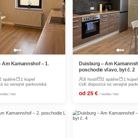
– Am Kamannshof – 1.
Duisburg – Am Kamannsho
e
poschodie vľavo, byt č. 2
2 spálne
1 kúpeľ
6 hostí
2 spálne
1 kúpeľ
cii sú verejné parkoviská
K dispozícii sú verejné park
od 25 €
osoba / noc
/ osoba / noc