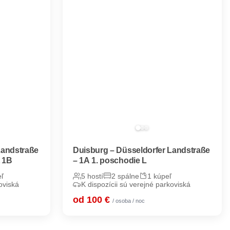
Landstraße
Duisburg – Düsseldorfer Landstraße
t 1B
– 1A 1. poschodie L
eľ
5 hostí
2 spálne
1 kúpeľ
oviská
K dispozícii sú verejné parkoviská
od 100 €
/ osoba / noc