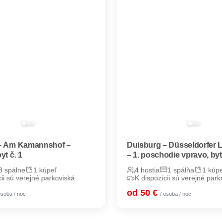
– Am Kamannshof –
Duisburg – Düsseldorfer 
yt č. 1
– 1. poschodie vpravo, by
3 spálne
1 kúpeľ
4 hostia
1 spálňa
1 kúp
cii sú verejné parkoviská
K dispozícii sú verejné park
od 50 €
osoba / noc
/ osoba / noc