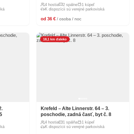
4 hostia
2 spálne
1 kúpeľ
ská
K dispozícii sú verejné parkoviská
od 36 €
/ osoba / noc
18,1 km ďaleko
2.
Krefeld – Alte Linnerstr. 64 – 3.
5
poschodie, zadná časť, byt č. 8
4 hostia
1 spálňa
1 kúpeľ
ská
K dispozícii sú verejné parkoviská