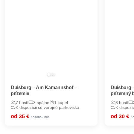
Duisburg – Am Kamannshof –
Duisburg 
prízemie
prízemný b
7 hostí
3 spálne
1 kúpeľ
6 hostí
K dispozícii sú verejné parkoviská
K dispozí
od 35 €
od 30 €
/ osoba / noc
/ 