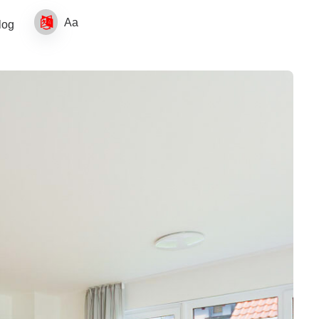
Aa
log