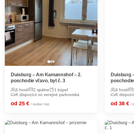
Duisburg – Am Kamannshof – 2.
Duisburg 
poschodie vľavo, byt č. 3
poschodie 
6 hostí
2 spálne
1 kúpeľ
6 hostí
K dispozícii sú verejné parkoviská
K dispozí
od 25 €
od 38 €
/ osoba / noc
/ 