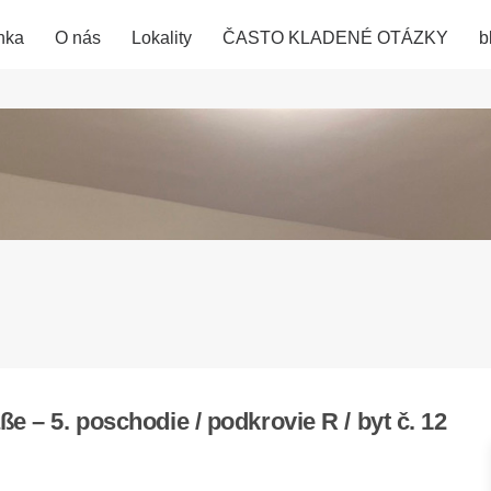
nka
O nás
Lokality
ČASTO KLADENÉ OTÁZKY
b
 – 5. poschodie / podkrovie R / byt č. 12