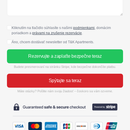
Kliknutím na tlačidlo súhlasíte s našimi
podmienkami
, domácim
poriadkom a
právami na zrušenie rezervácie
.
Áno, chcem dostávať newsletter od T&K Apartments.
Rezervujte a zaplaťte bezpečne teraz
Budete presmerovaní na stránku Stripe, kde bezpečne dokončíte platbu.
Spýtajte sa teraz
Máte otázky? Pošlite nám svoju žiadosť – čoskoro sa vám ozveme.