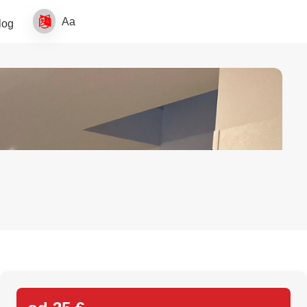
Aa
log