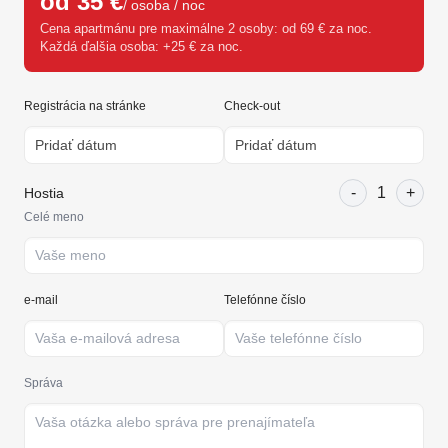
od 35 €
/ osoba / noc
Cena apartmánu pre maximálne 2 osoby: od 69 € za noc.
Každá ďalšia osoba: +25 € za noc.
Registrácia na stránke
Check-out
-
1
+
Hostia
Celé meno
e-mail
Telefónne číslo
Správa