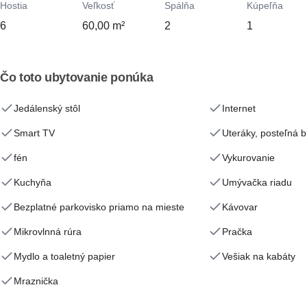
Hostia
Veľkosť
Spálňa
Kúpeľňa
6
60,00 m²
2
1
Čo toto ubytovanie ponúka
Jedálenský stôl
Internet
Smart TV
Uteráky, posteľná b
fén
Vykurovanie
Kuchyňa
Umývačka riadu
Bezplatné parkovisko priamo na mieste
Kávovar
Mikrovlnná rúra
Pračka
Mydlo a toaletný papier
Vešiak na kabáty
Mraznička