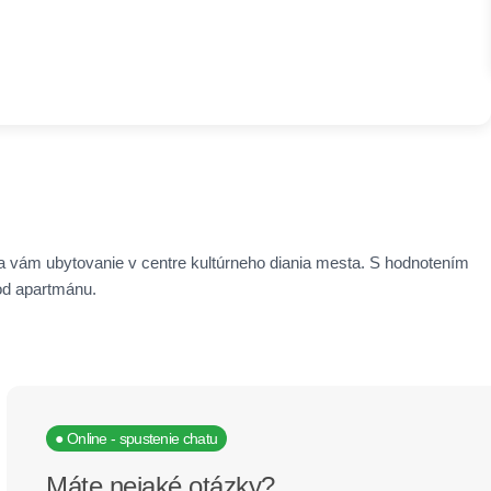
 vám ubytovanie v centre kultúrneho diania mesta. S hodnotením
 od apartmánu.
● Online - spustenie chatu
Máte nejaké otázky?